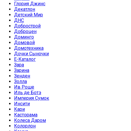
Глория Джинс
Декатлон
Детский Мир
ДНС
Добрострой
Доброцен
Доминго
Домовой
Домотехника
Дочки Сыночки
Е-Каталог
Зара
Зарина
Зенден
Золла
Ив Роше
Иль де Ботэ
Империя Сумок
Инсити
Кари
Касторама
Колеса Даром
Колорлон