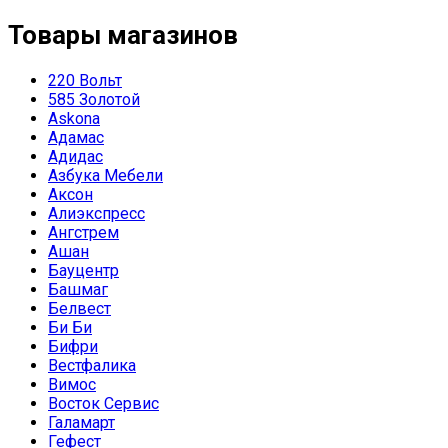
Товары магазинов
220 Вольт
585 Золотой
Askona
Адамас
Адидас
Азбука Мебели
Аксон
Алиэкспресс
Ангстрем
Ашан
Бауцентр
Башмаг
Белвест
Би Би
Бифри
Вестфалика
Вимос
Восток Сервис
Галамарт
Гефест