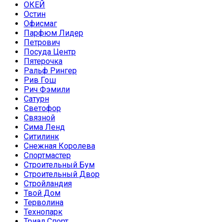
ОКЕЙ
Остин
Офисмаг
Парфюм Лидер
Петрович
Посуда Центр
Пятерочка
Ральф Рингер
Рив Гош
Рич Фэмили
Сатурн
Светофор
Связной
Сима Ленд
Ситилинк
Снежная Королева
Спортмастер
Строительный Бум
Строительный Двор
Стройландия
Твой Дом
Терволина
Технопарк
Триал Спорт