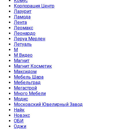
Комус
Корпорация Центр
Лазурит
Ламода
Лента
Леомакс
Леонардо
Леруа Мерлен
Летуаль
М
М Видео
Магнит
Магнит Косметик
Максидом
Мебель Шара
Мебельград
Мегастрой
Много Мебели
Модис
Московский Ювелирный Завод
Найк
Новэкс
ОБИ
Оджи