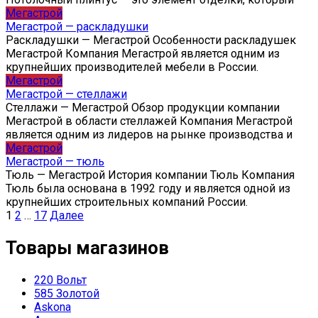
Мегастрой
Мегастрой — раскладушки
Раскладушки — Мегастрой Особенности раскладушек
Мегастрой Компания Мегастрой является одним из
крупнейших производителей мебели в России.
Мегастрой
Мегастрой — стеллажи
Стеллажи — Мегастрой Обзор продукции компании
Мегастрой в области стеллажей Компания Мегастрой
является одним из лидеров на рынке производства и
Мегастрой
Мегастрой — тюль
Тюль — Мегастрой История компании Тюль Компания
Тюль была основана в 1992 году и является одной из
крупнейших строительных компаний России.
Пагинация
1
2
…
17
Далее
записей
Товары магазинов
220 Вольт
585 Золотой
Askona