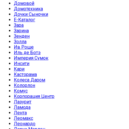
Домовой
Домотехника
Дочки Сыночки
Е-Каталог
Зара
Зарина
Зенден
Золла
Ив Роше
Иль де Ботэ
Империя Сумок
Инсити
Кари
Касторама
Колеса Даром
Колорлон
Комус
Корпорация Центр
Лазурит
Ламода
Лента
Леомакс
Леонардо