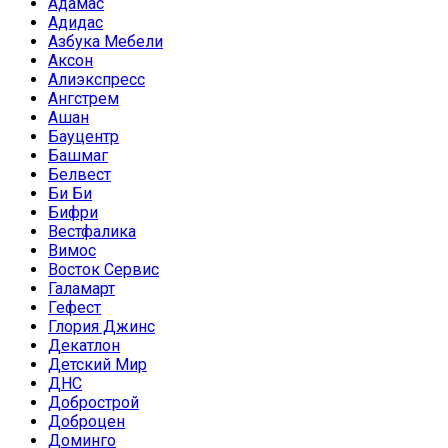
Адамас
Адидас
Азбука Мебели
Аксон
Алиэкспресс
Ангстрем
Ашан
Бауцентр
Башмаг
Белвест
Би Би
Бифри
Вестфалика
Вимос
Восток Сервис
Галамарт
Гефест
Глория Джинс
Декатлон
Детский Мир
ДНС
Добрострой
Доброцен
Доминго