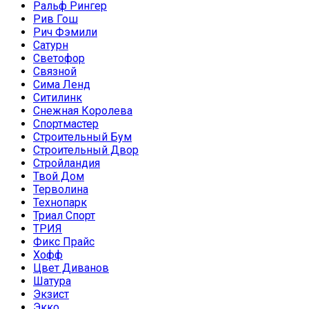
Ральф Рингер
Рив Гош
Рич Фэмили
Сатурн
Светофор
Связной
Сима Ленд
Ситилинк
Снежная Королева
Спортмастер
Строительный Бум
Строительный Двор
Стройландия
Твой Дом
Терволина
Технопарк
Триал Спорт
ТРИЯ
Фикс Прайс
Хофф
Цвет Диванов
Шатура
Экзист
Экко