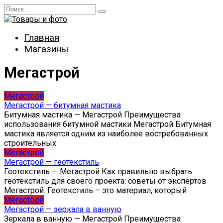
Перейти
Search
к
for:
содержанию
Главная
Магазины
Мегастрой
Мегастрой
Мегастрой — битумная мастика
Битумная мастика — Мегастрой Преимущества
использования битумной мастики Мегастрой Битумная
мастика является одним из наиболее востребованных
строительных
Мегастрой
Мегастрой — геотекстиль
Геотекстиль — Мегастрой Как правильно выбрать
геотекстиль для своего проекта: советы от экспертов
Мегастрой. Геотекстиль – это материал, который
Мегастрой
Мегастрой — зеркала в ванную
Зеркала в ванную — Мегастрой Преимущества