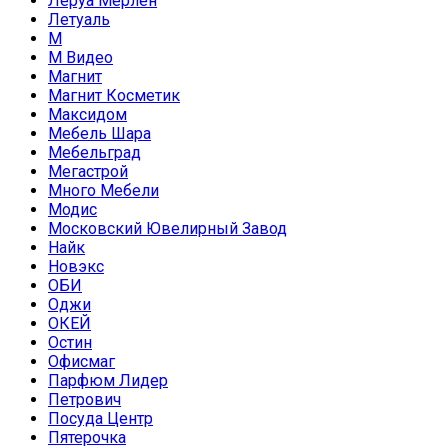
Леруа Мерлен
Летуаль
М
М Видео
Магнит
Магнит Косметик
Максидом
Мебель Шара
Мебельград
Мегастрой
Много Мебели
Модис
Московский Ювелирный Завод
Найк
Новэкс
ОБИ
Оджи
ОКЕЙ
Остин
Офисмаг
Парфюм Лидер
Петрович
Посуда Центр
Пятерочка