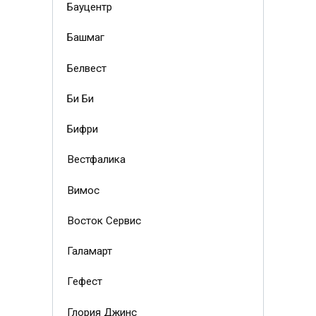
Бауцентр
Башмаг
Белвест
Би Би
Бифри
Вестфалика
Вимос
Восток Сервис
Галамарт
Гефест
Глория Джинс