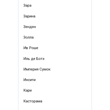
Зара
Зарина
Зенден
Золла
Ив Роше
Иль де Ботэ
Империя Сумок
Инсити
Кари
Касторама