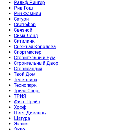
Ральф Рингер
Рив Гош
Рич Фэмили
Сатурн
Светофор
Связной
Сима Ленд
Ситилинк
Снежная Королева
Спортмастер
Строительный Бум
Строительный Двор
Стройландия
Твой Дом
Терволина
Технопарк
Триал Спорт
ТРИЯ
Фикс Прайс
Хофф
Цвет Диванов
Шатура
Экзист
Экко