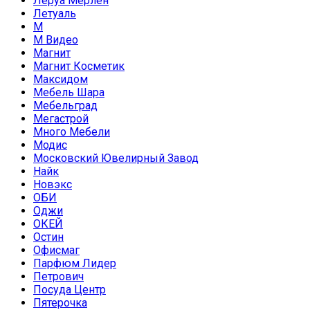
Леруа Мерлен
Летуаль
М
М Видео
Магнит
Магнит Косметик
Максидом
Мебель Шара
Мебельград
Мегастрой
Много Мебели
Модис
Московский Ювелирный Завод
Найк
Новэкс
ОБИ
Оджи
ОКЕЙ
Остин
Офисмаг
Парфюм Лидер
Петрович
Посуда Центр
Пятерочка