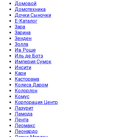
Домовой
Домотехника
Дочки Сыночки
Е-Каталог
Зара
Зарина
Зенден
Золла
Ив Роше
Иль де Ботэ
Империя Сумок
Инсити
Кари
Касторама
Колеса Даром
Колорлон
Комус
Корпорация Центр
Лазурит
Ламода
Лента
Леомакс
Леонардо