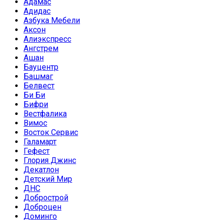
Адамас
Адидас
Азбука Мебели
Аксон
Алиэкспресс
Ангстрем
Ашан
Бауцентр
Башмаг
Белвест
Би Би
Бифри
Вестфалика
Вимос
Восток Сервис
Галамарт
Гефест
Глория Джинс
Декатлон
Детский Мир
ДНС
Добрострой
Доброцен
Доминго