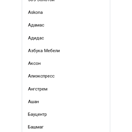
Askona
Адамас
Адидас
Азбука Мебели
Аксон
Алиэкспресс
Ангстрем
Ашан
Бауцентр
Башмаг