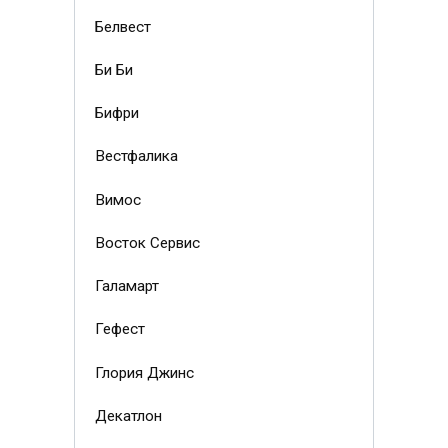
Белвест
Би Би
Бифри
Вестфалика
Вимос
Восток Сервис
Галамарт
Гефест
Глория Джинс
Декатлон