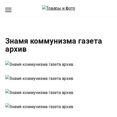
Перейти
к
содержанию
Знамя коммунизма газета
архив