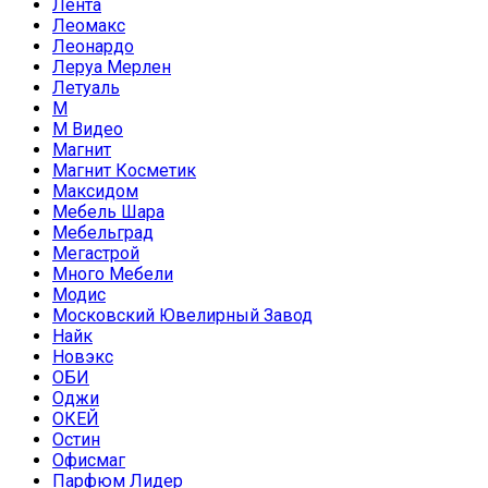
Лента
Леомакс
Леонардо
Леруа Мерлен
Летуаль
М
М Видео
Магнит
Магнит Косметик
Максидом
Мебель Шара
Мебельград
Мегастрой
Много Мебели
Модис
Московский Ювелирный Завод
Найк
Новэкс
ОБИ
Оджи
ОКЕЙ
Остин
Офисмаг
Парфюм Лидер