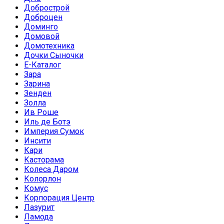
Добрострой
Доброцен
Доминго
Домовой
Домотехника
Дочки Сыночки
Е-Каталог
Зара
Зарина
Зенден
Золла
Ив Роше
Иль де Ботэ
Империя Сумок
Инсити
Кари
Касторама
Колеса Даром
Колорлон
Комус
Корпорация Центр
Лазурит
Ламода