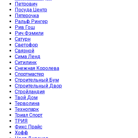
Петрович
Посуда Центр
Пятерочка
Ральф Рингер
Рив Гош
Рич Фэмили
Сатурн
Светофор
Связной
Сима Ленд
Ситилинк
Снежная Королева
Спортмастер
Строительный Бум
Строительный Двор
Стройландия
Твой Дом
Терволина
Технопарк
Триал Спорт
ТРИЯ
Фикс Прайс
Хофф