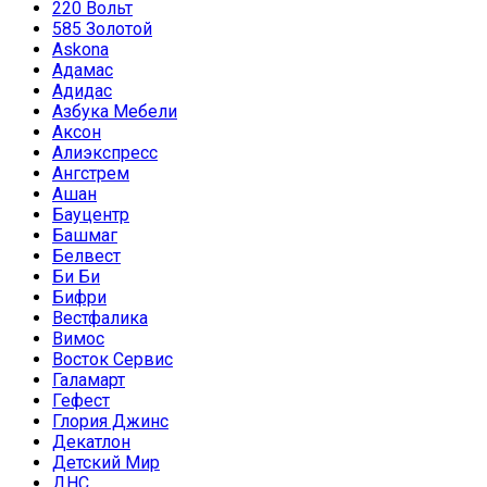
220 Вольт
585 Золотой
Askona
Адамас
Адидас
Азбука Мебели
Аксон
Алиэкспресс
Ангстрем
Ашан
Бауцентр
Башмаг
Белвест
Би Би
Бифри
Вестфалика
Вимос
Восток Сервис
Галамарт
Гефест
Глория Джинс
Декатлон
Детский Мир
ДНС