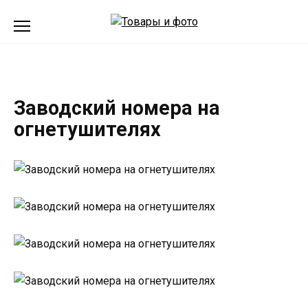
Перейти
к
содержанию
Заводский номера на
огнетушителях