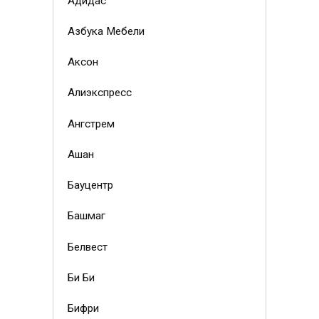
Адидас
Азбука Мебели
Аксон
Алиэкспресс
Ангстрем
Ашан
Бауцентр
Башмаг
Белвест
Би Би
Бифри