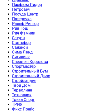
Парфюм Лидер
Петрович
Посуда Центр
Пятерочка
Ральф Рингер
Рив Гош
Рич Фэмили
Сатурн
Светофор
Связной
Сима Ленд
Ситилинк
Снежная Королева
Спортмастер
Строительный Бум
Строительный Двор
Стройландия
Твой Дом
Терволина
Технопарк
Триал Спорт
ТРИЯ
Фикс Прайс