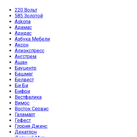
220 Вольт
585 Золотой
Askona
Адамас
Адидас
Азбука Мебели
Аксон
Алиэкспресс
Ангстрем
Ашан
Бауцентр
Башмаг
Белвест
Би Би
Бифри
Вестфалика
Вимос
Восток Сервис
Галамарт
Гефест
Глория Джинс
Декатлон