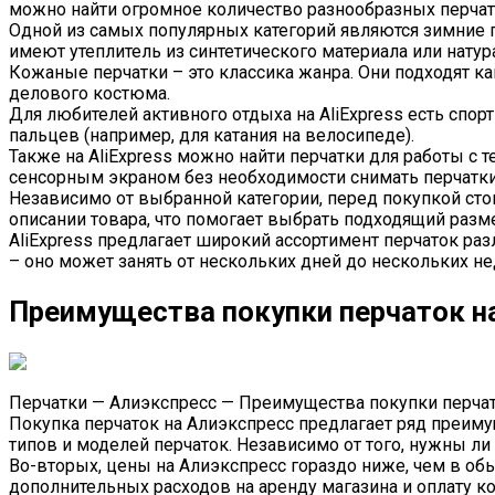
можно найти огромное количество разнообразных перча
Одной из самых популярных категорий являются зимние п
имеют утеплитель из синтетического материала или натур
Кожаные перчатки – это классика жанра. Они подходят ка
делового костюма.
Для любителей активного отдыха на AliExpress есть спо
пальцев (например, для катания на велосипеде).
Также на AliExpress можно найти перчатки для работы с
сенсорным экраном без необходимости снимать перчатки
Независимо от выбранной категории, перед покупкой ст
описании товара, что помогает выбрать подходящий разм
AliExpress предлагает широкий ассортимент перчаток ра
– оно может занять от нескольких дней до нескольких не
Преимущества покупки перчаток н
Перчатки — Алиэкспресс — Преимущества покупки перчат
Покупка перчаток на Алиэкспресс предлагает ряд преим
типов и моделей перчаток. Независимо от того, нужны ли
Во-вторых, цены на Алиэкспресс гораздо ниже, чем в об
дополнительных расходов на аренду магазина и оплату к