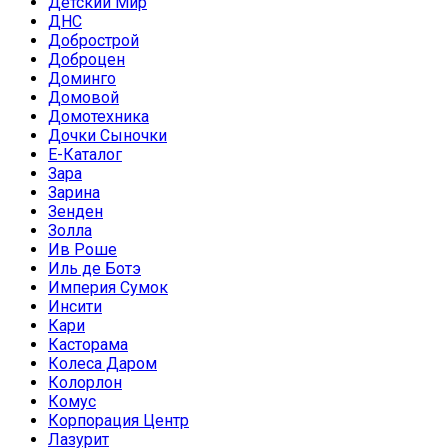
Детский Мир
ДНС
Добрострой
Доброцен
Доминго
Домовой
Домотехника
Дочки Сыночки
Е-Каталог
Зара
Зарина
Зенден
Золла
Ив Роше
Иль де Ботэ
Империя Сумок
Инсити
Кари
Касторама
Колеса Даром
Колорлон
Комус
Корпорация Центр
Лазурит