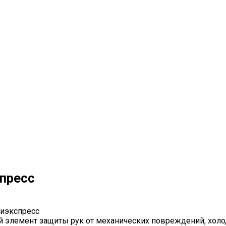
спресс
лиэкспресс
й элемент защиты рук от механических повреждений, холод