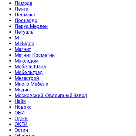
Ламода
Лента
Леомакс
Леонардо
Леруа Мерлен
Летуаль
М
М Видео
Магнит
Магнит Косметик
Максидом
Мебель Шара
Мебельград
Мегастрой
Много Мебели
Модис
Московский Ювелирный Завод
Найк
Новэкс
ОБИ
Оджи
ОКЕЙ
Остин
Офисмаг