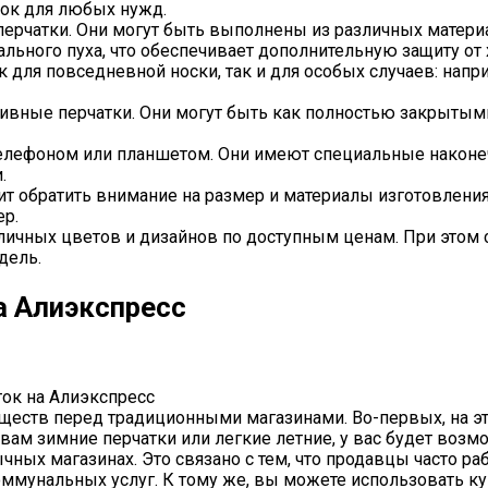
ток для любых нужд.
ерчатки. Они могут быть выполнены из различных материал
ального пуха, что обеспечивает дополнительную защиту от 
к для повседневной носки, так и для особых случаев: напр
ртивные перчатки. Они могут быть как полностью закрытым
 телефоном или планшетом. Они имеют специальные наконе
.
оит обратить внимание на размер и материалы изготовлен
ер.
зличных цветов и дизайнов по доступным ценам. При этом 
дель.
а Алиэкспресс
ок на Алиэкспресс
уществ перед традиционными магазинами. Во-первых, на 
 вам зимние перчатки или легкие летние, у вас будет воз
ычных магазинах. Это связано с тем, что продавцы часто 
оммунальных услуг. К тому же, вы можете использовать к