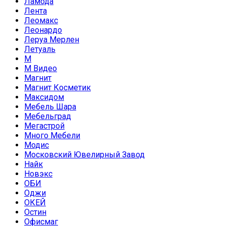
Ламода
Лента
Леомакс
Леонардо
Леруа Мерлен
Летуаль
М
М Видео
Магнит
Магнит Косметик
Максидом
Мебель Шара
Мебельград
Мегастрой
Много Мебели
Модис
Московский Ювелирный Завод
Найк
Новэкс
ОБИ
Оджи
ОКЕЙ
Остин
Офисмаг