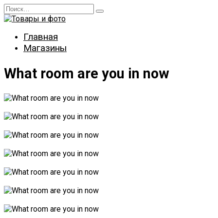
Перейти
Search
к
for:
содержанию
Главная
Магазины
What room are you in now