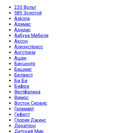
220 Вольт
585 Золотой
Askona
Адамас
Адидас
Азбука Мебели
Аксон
Алиэкспресс
Ангстрем
Ашан
Бауцентр
Башмаг
Белвест
Би Би
Бифри
Вестфалика
Вимос
Восток Сервис
Галамарт
Гефест
Глория Джинс
Декатлон
Детский Мир