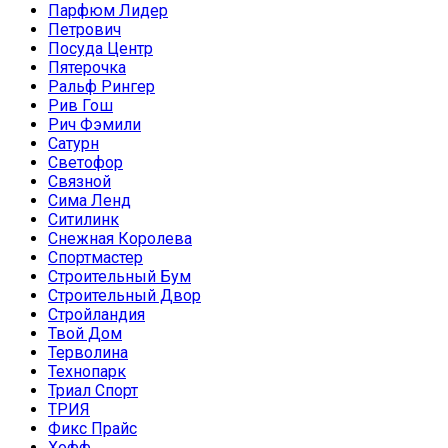
Парфюм Лидер
Петрович
Посуда Центр
Пятерочка
Ральф Рингер
Рив Гош
Рич Фэмили
Сатурн
Светофор
Связной
Сима Ленд
Ситилинк
Снежная Королева
Спортмастер
Строительный Бум
Строительный Двор
Стройландия
Твой Дом
Терволина
Технопарк
Триал Спорт
ТРИЯ
Фикс Прайс
Хофф