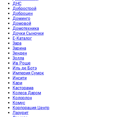
ДНС
Добрострой
Доброцен
Доминго
Домовой
Домотехника
Дочки Сыночки
Е-Каталог
Зара
Зарина
Зенден
Золла
Ив Роше
Иль де Ботэ
Империя Сумок
Инсити
Кари
Касторама
Колеса Даром
Колорлон
Комус
Корпорация Центр
Лазурит