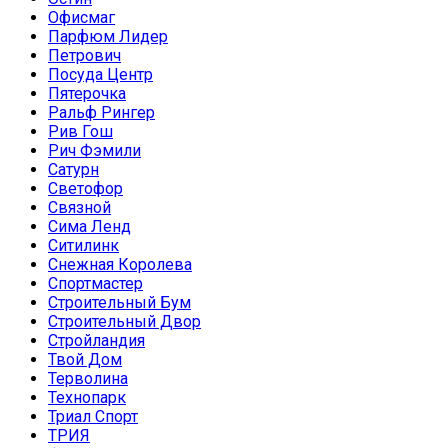
Офисмаг
Парфюм Лидер
Петрович
Посуда Центр
Пятерочка
Ральф Рингер
Рив Гош
Рич Фэмили
Сатурн
Светофор
Связной
Сима Ленд
Ситилинк
Снежная Королева
Спортмастер
Строительный Бум
Строительный Двор
Стройландия
Твой Дом
Терволина
Технопарк
Триал Спорт
ТРИЯ