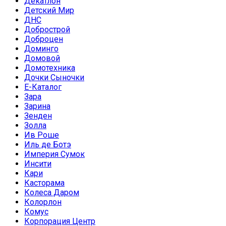
Декатлон
Детский Мир
ДНС
Добрострой
Доброцен
Доминго
Домовой
Домотехника
Дочки Сыночки
Е-Каталог
Зара
Зарина
Зенден
Золла
Ив Роше
Иль де Ботэ
Империя Сумок
Инсити
Кари
Касторама
Колеса Даром
Колорлон
Комус
Корпорация Центр