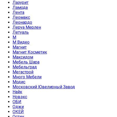
Лазурит
Ламода
Лента
Леомакс
Леонардо
Леруа Мерлен
Летуаль
М
М Видео
Магнит
Магнит Косметик
Максидом
Мебель Шара
Мебельград
Мегастрой
Много Мебели
Модис
Московский Ювелирный Завод
Найк
Новэкс
ОБИ
Оджи
ОКЕЙ
Остин