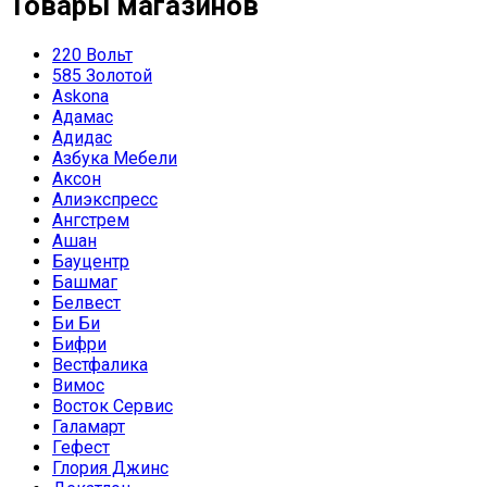
Товары магазинов
220 Вольт
585 Золотой
Askona
Адамас
Адидас
Азбука Мебели
Аксон
Алиэкспресс
Ангстрем
Ашан
Бауцентр
Башмаг
Белвест
Би Би
Бифри
Вестфалика
Вимос
Восток Сервис
Галамарт
Гефест
Глория Джинс