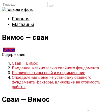
Перейти
Search
к
for:
содержанию
Главная
Магазины
Вимос — сваи
Вимос
Содержание
Сваи — Вимос
Введение в технологию свайного фундамента
Различные типы свай и их применение
Определение цены на установку свайного
фундамента: факторы, влияющие на стоимость
работы
Сваи — Вимос