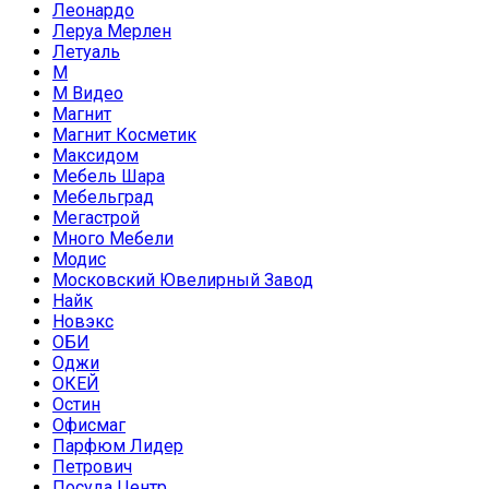
Леонардо
Леруа Мерлен
Летуаль
М
М Видео
Магнит
Магнит Косметик
Максидом
Мебель Шара
Мебельград
Мегастрой
Много Мебели
Модис
Московский Ювелирный Завод
Найк
Новэкс
ОБИ
Оджи
ОКЕЙ
Остин
Офисмаг
Парфюм Лидер
Петрович
Посуда Центр