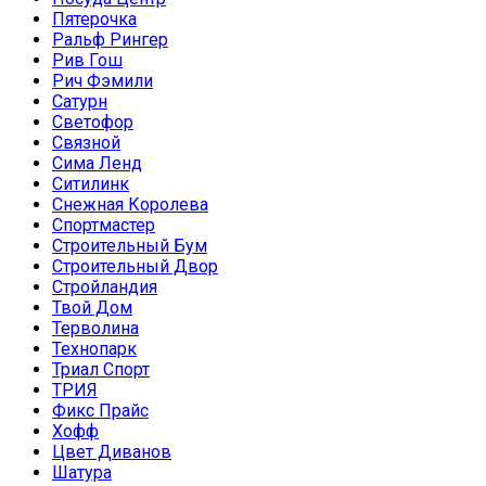
Пятерочка
Ральф Рингер
Рив Гош
Рич Фэмили
Сатурн
Светофор
Связной
Сима Ленд
Ситилинк
Снежная Королева
Спортмастер
Строительный Бум
Строительный Двор
Стройландия
Твой Дом
Терволина
Технопарк
Триал Спорт
ТРИЯ
Фикс Прайс
Хофф
Цвет Диванов
Шатура