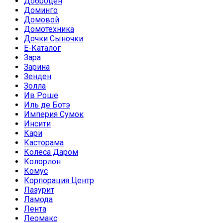
Доброцен
Доминго
Домовой
Домотехника
Дочки Сыночки
Е-Каталог
Зара
Зарина
Зенден
Золла
Ив Роше
Иль де Ботэ
Империя Сумок
Инсити
Кари
Касторама
Колеса Даром
Колорлон
Комус
Корпорация Центр
Лазурит
Ламода
Лента
Леомакс