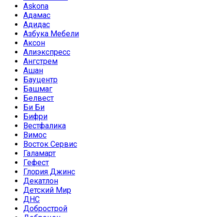
Askona
Адамас
Адидас
Азбука Мебели
Аксон
Алиэкспресс
Ангстрем
Ашан
Бауцентр
Башмаг
Белвест
Би Би
Бифри
Вестфалика
Вимос
Восток Сервис
Галамарт
Гефест
Глория Джинс
Декатлон
Детский Мир
ДНС
Добрострой