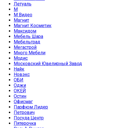
Летуаль
М
М Видео
Магнит
Магнит Косметик
Максидом
Мебель Шара
Мебельград
Мегастрой
Много Мебели
Модис
Московский Ювелирный Завод
Найк
Новэкс
ОБИ
Оджи
ОКЕЙ
Остин
Офисмаг
Парфюм Лидер
Петрович
Посуда Центр
Пятерочка