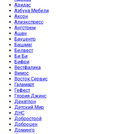
Адидас
Азбука Мебели
Аксон
Алиэкспресс
Ангстрем
Ашан
Бауцентр
Башмаг
Белвест
Би Би
Бифри
Вестфалика
Вимос
Восток Сервис
Галамарт
Гефест
Глория Джинс
Декатлон
Детский Мир
ДНС
Добрострой
Доброцен
Доминго