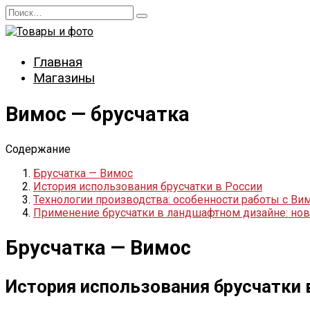
Перейти
Search
к
for:
содержанию
Главная
Магазины
Вимос — брусчатка
Содержание
Брусчатка — Вимос
История использования брусчатки в России
Технологии производства: особенности работы с Ви
Применение брусчатки в ландшафтном дизайне: но
Брусчатка — Вимос
История использования брусчатки 