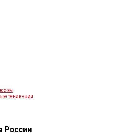
мосом
вые тенденции
в России