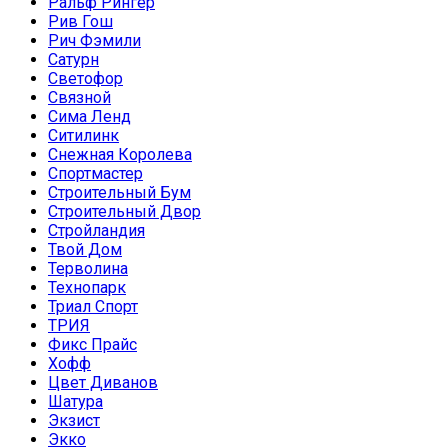
Ральф Рингер
Рив Гош
Рич Фэмили
Сатурн
Светофор
Связной
Сима Ленд
Ситилинк
Снежная Королева
Спортмастер
Строительный Бум
Строительный Двор
Стройландия
Твой Дом
Терволина
Технопарк
Триал Спорт
ТРИЯ
Фикс Прайс
Хофф
Цвет Диванов
Шатура
Экзист
Экко