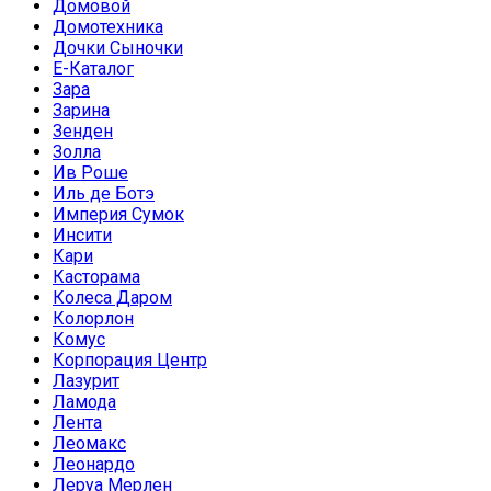
Домовой
Домотехника
Дочки Сыночки
Е-Каталог
Зара
Зарина
Зенден
Золла
Ив Роше
Иль де Ботэ
Империя Сумок
Инсити
Кари
Касторама
Колеса Даром
Колорлон
Комус
Корпорация Центр
Лазурит
Ламода
Лента
Леомакс
Леонардо
Леруа Мерлен