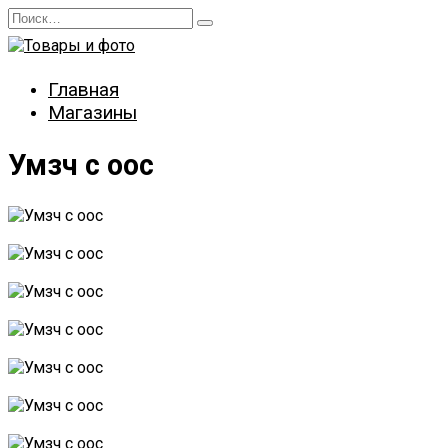
Перейти
Search
к
for:
содержанию
Главная
Магазины
Умзч с оос