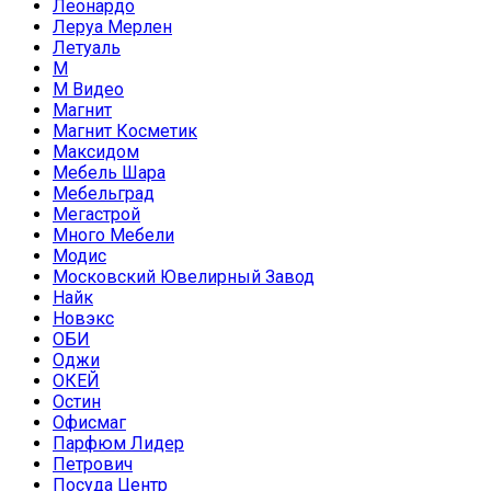
Леонардо
Леруа Мерлен
Летуаль
М
М Видео
Магнит
Магнит Косметик
Максидом
Мебель Шара
Мебельград
Мегастрой
Много Мебели
Модис
Московский Ювелирный Завод
Найк
Новэкс
ОБИ
Оджи
ОКЕЙ
Остин
Офисмаг
Парфюм Лидер
Петрович
Посуда Центр