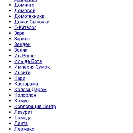
Доминго
Домовой
Домотехника
Дочки Сыночки
Е-Каталог
Зара
Зарина
Зенден
Золла
Ив Роше
Иль де Ботэ
Империя Сумок
Инсити
Кари
Касторама
Колеса Даром
Колорлон
Комус
Корпорация Центр
Лазурит
Ламода
Лента
Леомакс