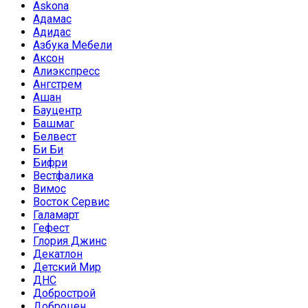
Askona
Адамас
Адидас
Азбука Мебели
Аксон
Алиэкспресс
Ангстрем
Ашан
Бауцентр
Башмаг
Белвест
Би Би
Бифри
Вестфалика
Вимос
Восток Сервис
Галамарт
Гефест
Глория Джинс
Декатлон
Детский Мир
ДНС
Добрострой
Доброцен