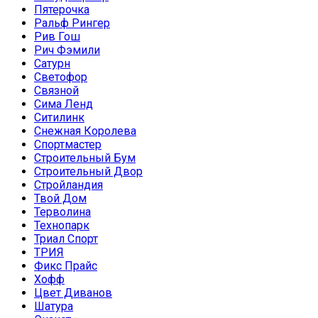
Пятерочка
Ральф Рингер
Рив Гош
Рич Фэмили
Сатурн
Светофор
Связной
Сима Ленд
Ситилинк
Снежная Королева
Спортмастер
Строительный Бум
Строительный Двор
Стройландия
Твой Дом
Терволина
Технопарк
Триал Спорт
ТРИЯ
Фикс Прайс
Хофф
Цвет Диванов
Шатура