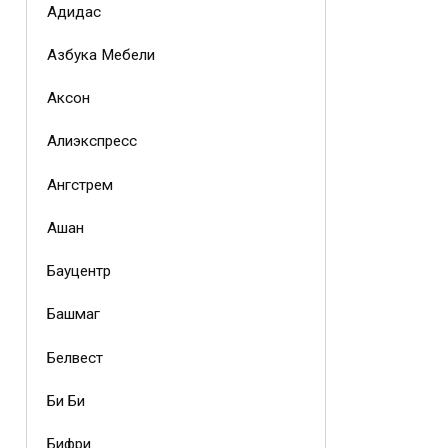
Адидас
Азбука Мебели
Аксон
Алиэкспресс
Ангстрем
Ашан
Бауцентр
Башмаг
Белвест
Би Би
Бифри