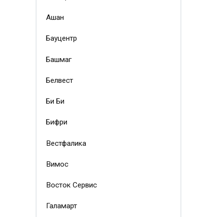
Ашан
Бауцентр
Башмаг
Белвест
Би Би
Бифри
Вестфалика
Вимос
Восток Сервис
Галамарт