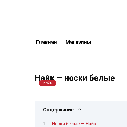
Перейти
к
содержанию
Главная
Магазины
Найк — носки белые
НАЙК
Содержание
Носки белые — Найк