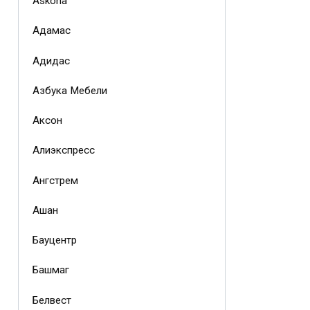
Askona
Адамас
Адидас
Азбука Мебели
Аксон
Алиэкспресс
Ангстрем
Ашан
Бауцентр
Башмаг
Белвест