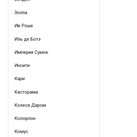
Золла
Ив Роше
Иль де Ботэ
Империя Сумок
Инсити
Кари
Касторама
Колеса Даром
Колорлон
Комус