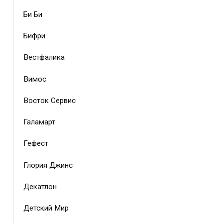
Би Би
Бифри
Вестфалика
Вимос
Восток Сервис
Галамарт
Гефест
Глория Джинс
Декатлон
Детский Мир