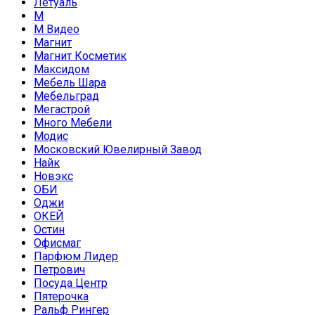
Летуаль
М
М Видео
Магнит
Магнит Косметик
Максидом
Мебель Шара
Мебельград
Мегастрой
Много Мебели
Модис
Московский Ювелирный Завод
Найк
Новэкс
ОБИ
Оджи
ОКЕЙ
Остин
Офисмаг
Парфюм Лидер
Петрович
Посуда Центр
Пятерочка
Ральф Рингер