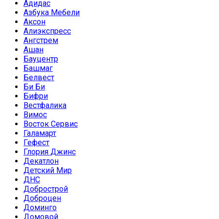
Адидас
Азбука Мебели
Аксон
Алиэкспресс
Ангстрем
Ашан
Бауцентр
Башмаг
Белвест
Би Би
Бифри
Вестфалика
Вимос
Восток Сервис
Галамарт
Гефест
Глория Джинс
Декатлон
Детский Мир
ДНС
Добрострой
Доброцен
Доминго
Домовой