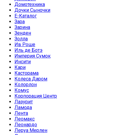
Домотехника
Дочки Сыночки
Е-Каталог
Зара
Зарина
Зенден
Золла
Ив Роше
Иль де Ботэ
Империя Сумок
Инсити
Кари
Касторама
Колеса Даром
Колорлон
Комус
Корпорация Центр
Лазурит
Ламода
Лента
Леомакс
Леонардо
Леруа Мерлен