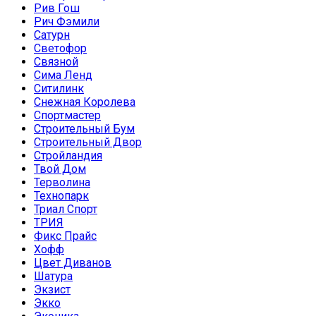
Рив Гош
Рич Фэмили
Сатурн
Светофор
Связной
Сима Ленд
Ситилинк
Снежная Королева
Спортмастер
Строительный Бум
Строительный Двор
Стройландия
Твой Дом
Терволина
Технопарк
Триал Спорт
ТРИЯ
Фикс Прайс
Хофф
Цвет Диванов
Шатура
Экзист
Экко