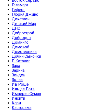
Восток Сервис
Галамарт
Гефест
Глория Джинс
Декатлон
Детский Мир
ДНС
Добрострой
Доброцен
Доминго
Домовой
Домотехника
Дочки Сыночки
Е-Каталог
Зара
Зарина
Зенден
Золла
Ив Роше
Иль де Ботэ
Империя Сумок
Инсити
Кари
Касторама