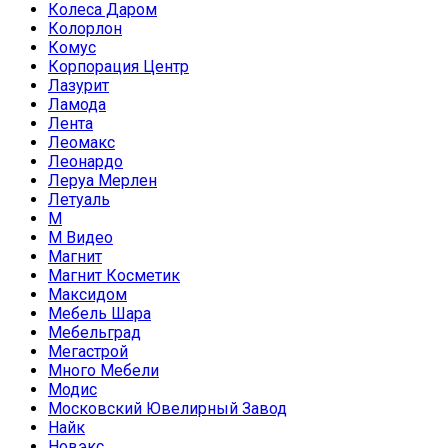
Колеса Даром
Колорлон
Комус
Корпорация Центр
Лазурит
Ламода
Лента
Леомакс
Леонардо
Леруа Мерлен
Летуаль
М
М Видео
Магнит
Магнит Косметик
Максидом
Мебель Шара
Мебельград
Мегастрой
Много Мебели
Модис
Московский Ювелирный Завод
Найк
Новэкс