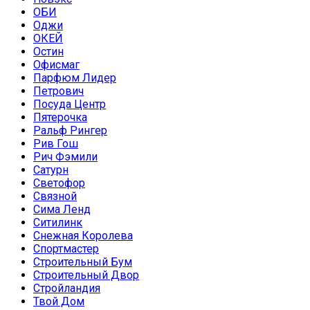
ОБИ
Оджи
ОКЕЙ
Остин
Офисмаг
Парфюм Лидер
Петрович
Посуда Центр
Пятерочка
Ральф Рингер
Рив Гош
Рич Фэмили
Сатурн
Светофор
Связной
Сима Ленд
Ситилинк
Снежная Королева
Спортмастер
Строительный Бум
Строительный Двор
Стройландия
Твой Дом