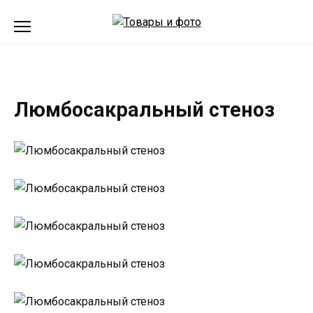
Перейти
к
содержанию
Люмбосакральный стеноз