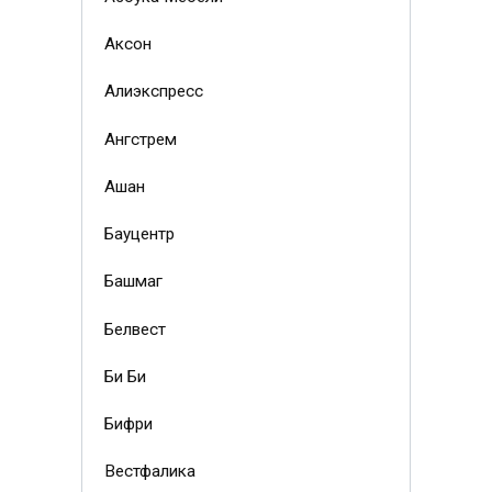
Аксон
Алиэкспресс
Ангстрем
Ашан
Бауцентр
Башмаг
Белвест
Би Би
Бифри
Вестфалика