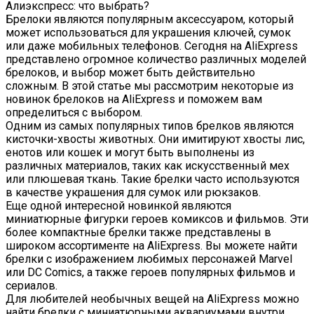
Алиэкспресс: что выбрать?
Брелоки являются популярным аксессуаром, который
может использоваться для украшения ключей, сумок
или даже мобильных телефонов. Сегодня на AliExpress
представлено огромное количество различных моделей
брелоков, и выбор может быть действительно
сложным. В этой статье мы рассмотрим некоторые из
новинок брелоков на AliExpress и поможем вам
определиться с выбором.
Одним из самых популярных типов брелков являются
кисточки-хвосты животных. Они имитируют хвосты лис,
енотов или кошек и могут быть выполнены из
различных материалов, таких как искусственный мех
или плюшевая ткань. Такие брелки часто используются
в качестве украшения для сумок или рюкзаков.
Еще одной интересной новинкой являются
миниатюрные фигурки героев комиксов и фильмов. Эти
более компактные брелки также представлены в
широком ассортименте на AliExpress. Вы можете найти
брелки с изображением любимых персонажей Marvel
или DC Comics, а также героев популярных фильмов и
сериалов.
Для любителей необычных вещей на AliExpress можно
найти брелки с миниатюрными аквариумами внутри.