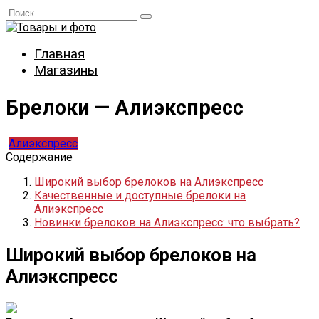
Перейти
Search
к
for:
содержанию
Главная
Магазины
Брелоки — Алиэкспресс
Алиэкспресс
Содержание
Широкий выбор брелоков на Алиэкспресс
Качественные и доступные брелоки на
Алиэкспресс
Новинки брелоков на Алиэкспресс: что выбрать?
Широкий выбор брелоков на
Алиэкспресс