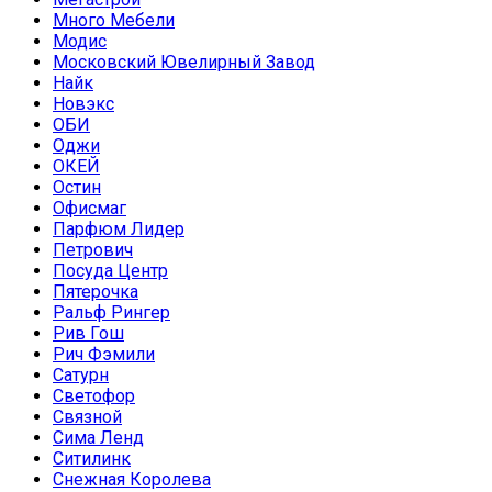
Много Мебели
Модис
Московский Ювелирный Завод
Найк
Новэкс
ОБИ
Оджи
ОКЕЙ
Остин
Офисмаг
Парфюм Лидер
Петрович
Посуда Центр
Пятерочка
Ральф Рингер
Рив Гош
Рич Фэмили
Сатурн
Светофор
Связной
Сима Ленд
Ситилинк
Снежная Королева