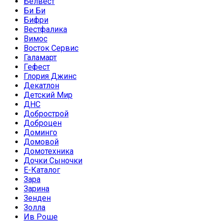
Белвест
Би Би
Бифри
Вестфалика
Вимос
Восток Сервис
Галамарт
Гефест
Глория Джинс
Декатлон
Детский Мир
ДНС
Добрострой
Доброцен
Доминго
Домовой
Домотехника
Дочки Сыночки
Е-Каталог
Зара
Зарина
Зенден
Золла
Ив Роше