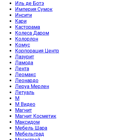
Иль де Ботэ
Империя Сумок
Инсити
Кари
Касторама
Колеса Даром
Колорлон
Комус
Корпорация Центр
Лазурит
Ламода
Лента
Леомакс
Леонардо
Леруа Мерлен
Летуаль
М
М Видео
Магнит
Магнит Косметик
Максидом
Мебель Шара
Мебельград
Мегастрой