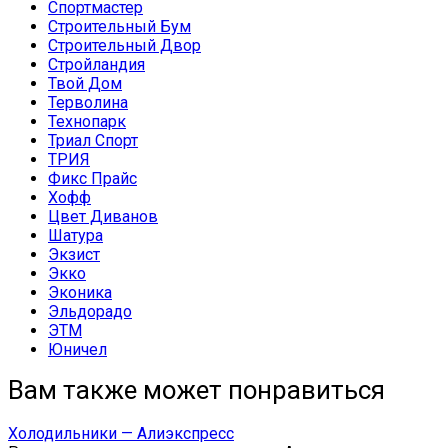
Спортмастер
Строительный Бум
Строительный Двор
Стройландия
Твой Дом
Терволина
Технопарк
Триал Спорт
ТРИЯ
Фикс Прайс
Хофф
Цвет Диванов
Шатура
Экзист
Экко
Эконика
Эльдорадо
ЭТМ
Юничел
Вам также может понравиться
Холодильники — Алиэкспресс