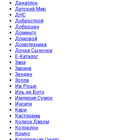
Декатлон
Детский Мир
ДНС
Добрострой
Доброцен
Доминго
Домовой
Домотехника
Дочки Сыночки
Е-Каталог
Зара
Зарина
Зенден
Золла
Ив Роше
Иль де Ботэ
Империя Сумок
Инсити
Кари
Касторама
Колеса Даром
Колорлон
Комус
Корпорация Центр