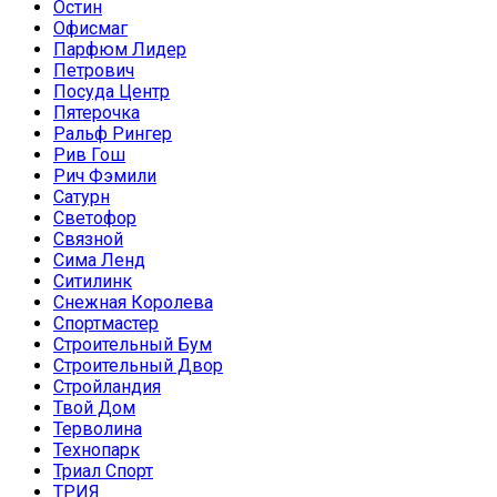
Остин
Офисмаг
Парфюм Лидер
Петрович
Посуда Центр
Пятерочка
Ральф Рингер
Рив Гош
Рич Фэмили
Сатурн
Светофор
Связной
Сима Ленд
Ситилинк
Снежная Королева
Спортмастер
Строительный Бум
Строительный Двор
Стройландия
Твой Дом
Терволина
Технопарк
Триал Спорт
ТРИЯ