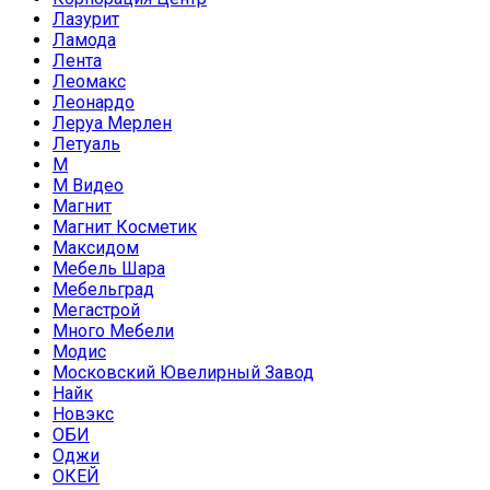
Лазурит
Ламода
Лента
Леомакс
Леонардо
Леруа Мерлен
Летуаль
М
М Видео
Магнит
Магнит Косметик
Максидом
Мебель Шара
Мебельград
Мегастрой
Много Мебели
Модис
Московский Ювелирный Завод
Найк
Новэкс
ОБИ
Оджи
ОКЕЙ