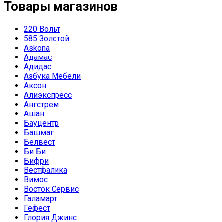
Товары магазинов
220 Вольт
585 Золотой
Askona
Адамас
Адидас
Азбука Мебели
Аксон
Алиэкспресс
Ангстрем
Ашан
Бауцентр
Башмаг
Белвест
Би Би
Бифри
Вестфалика
Вимос
Восток Сервис
Галамарт
Гефест
Глория Джинс