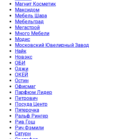
Магнит Косметик
Максидом
Мебель Шара
Мебельград
Мегастрой
Много Мебели
Модис
Московский Ювелирный Завод
Найк
Новэкс
ОБИ
Оджи
ОКЕЙ
Остин
Офисмаг
Парфюм Лидер
Петрович
Посуда Центр
Пятерочка
Ральф Рингер
Рив Гош
Рич Фэмили
Сатурн