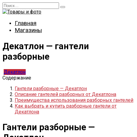
Перейти
Search
к
for:
содержанию
Главная
Магазины
Декатлон — гантели
разборные
Декатлон
Содержание
Гантели разборные — Декатлон
Описание гантелей разборных от Декатлона
Преимущества использования разборных гантелей
Как выбрать и купить разборные гантели от
Декатлона
Гантели разборные —