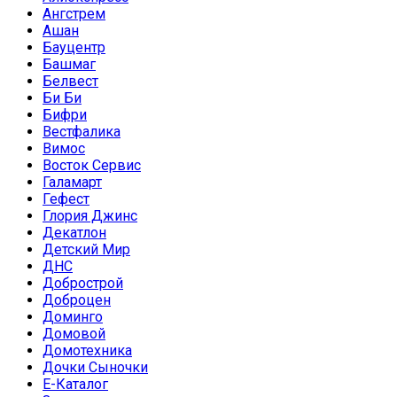
Ангстрем
Ашан
Бауцентр
Башмаг
Белвест
Би Би
Бифри
Вестфалика
Вимос
Восток Сервис
Галамарт
Гефест
Глория Джинс
Декатлон
Детский Мир
ДНС
Добрострой
Доброцен
Доминго
Домовой
Домотехника
Дочки Сыночки
Е-Каталог