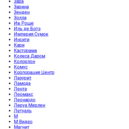
Зара
Зарина
Зенден
Золла
Ив Роше
Иль де Ботэ
Империя Сумок
Инсити
Кари
Касторама
Колеса Даром
Колорлон
Комус
Корпорация Центр
Лазурит
Ламода
Лента
Леомакс
Леонардо
Леруа Мерлен
Летуаль
М
М Видео
Магнит