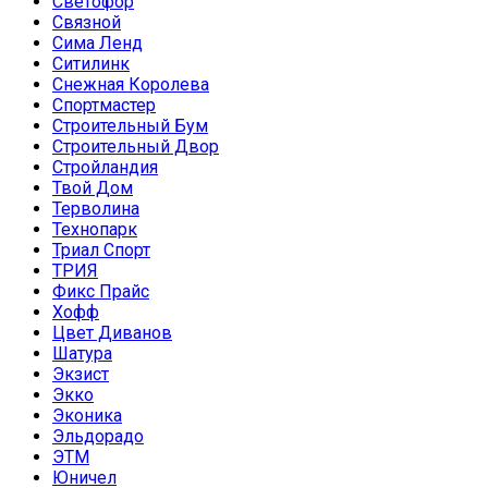
Светофор
Связной
Сима Ленд
Ситилинк
Снежная Королева
Спортмастер
Строительный Бум
Строительный Двор
Стройландия
Твой Дом
Терволина
Технопарк
Триал Спорт
ТРИЯ
Фикс Прайс
Хофф
Цвет Диванов
Шатура
Экзист
Экко
Эконика
Эльдорадо
ЭТМ
Юничел