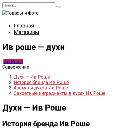
Перейти
Search
к
for:
содержанию
Главная
Магазины
Ив роше — духи
Ив Роше
Содержание
Духи — Ив Роше
История бренда Ив Роше
Ароматы духов Ив Роше
Секретные ингредиенты в духах Ив Роше
Духи — Ив Роше
История бренда Ив Роше