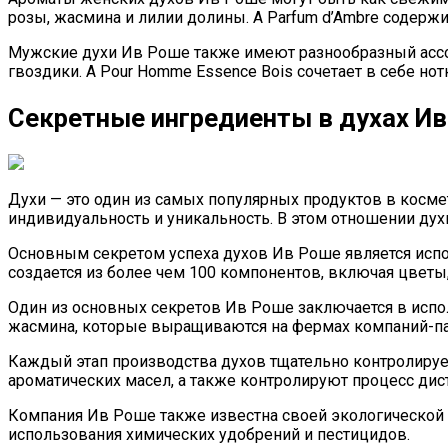
розы, жасмина и лилии долины. А Parfum d’Ambre содержит
Мужские духи Ив Роше также имеют разнообразный ассорт
гвоздики. А Pour Homme Essence Bois сочетает в себе нот
Секретные ингредиенты в духах И
Духи — это один из самых популярных продуктов в косме
индивидуальность и уникальность. В этом отношении ду
Основным секретом успеха духов Ив Роше является исп
создается из более чем 100 компонентов, включая цветы
Один из основных секретов Ив Роше заключается в испо
жасмина, которые выращиваются на фермах компаний-па
Каждый этап производства духов тщательно контролируе
ароматических масел, а также контролируют процесс ди
Компания Ив Роше также известна своей экологической 
использования химических удобрений и пестицидов.