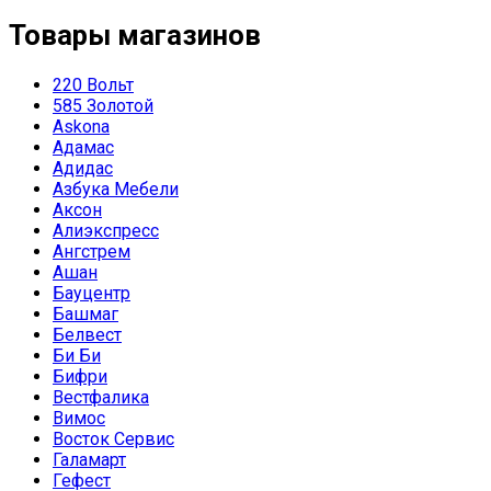
Товары магазинов
220 Вольт
585 Золотой
Askona
Адамас
Адидас
Азбука Мебели
Аксон
Алиэкспресс
Ангстрем
Ашан
Бауцентр
Башмаг
Белвест
Би Би
Бифри
Вестфалика
Вимос
Восток Сервис
Галамарт
Гефест