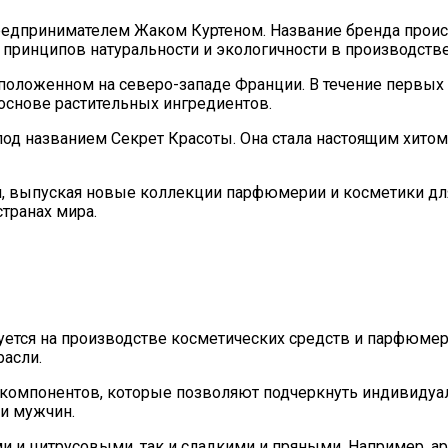
едпринимателем Жаком Куртеном. Название бренда происх
принципов натуральности и экологичности в производстве
положенном на северо-западе Франции. В течение первых 
основе растительных ингредиентов.
 под названием Секрет Красоты. Она стала настоящим хит
 выпуская новые коллекции парфюмерии и косметики для 
транах мира.
ется на производстве косметических средств и парфюмери
расли.
компонентов, которые позволяют подчеркнуть индивидуаль
и мужчин.
и цитрусовыми, так и сладкими и пряными. Например, аро