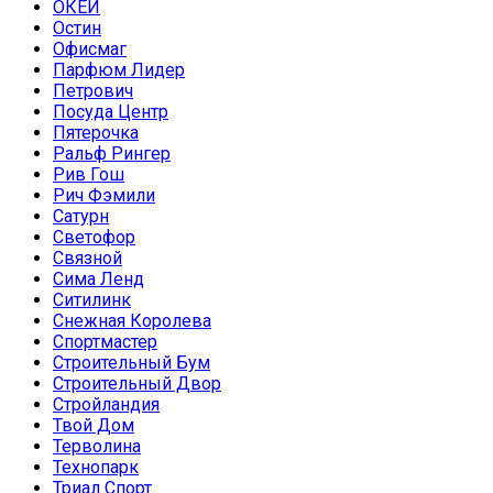
ОКЕЙ
Остин
Офисмаг
Парфюм Лидер
Петрович
Посуда Центр
Пятерочка
Ральф Рингер
Рив Гош
Рич Фэмили
Сатурн
Светофор
Связной
Сима Ленд
Ситилинк
Снежная Королева
Спортмастер
Строительный Бум
Строительный Двор
Стройландия
Твой Дом
Терволина
Технопарк
Триал Спорт