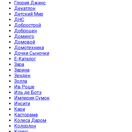
Глория Джинс
Декатлон
Детский Мир
ДНС
Добрострой
Доброцен
Доминго
Домовой
Домотехника
Дочки Сыночки
Е-Каталог
Зара
Зарина
Зенден
Золла
Ив Роше
Иль де Ботэ
Империя Сумок
Инсити
Кари
Касторама
Колеса Даром
Колорлон
Комус