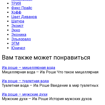
ТРИЯ
Фикс Прайс
Хофф
Цвет Диванов
Шатура
Экзист
Экко
Эконика
Эльдорадо
ЭТМ
Юничел
Вам также может понравиться
Ив роше — мицеллярная вода
Мицеллярная вода — Ив Роше Что такое мицеллярная
Ив роше — туалетная вода
Туалетная вода — Ив Роше Введение в мир туалетных
Ив роше — мужские духи
Мужские духи — Ив Роше История мужских духов