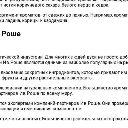
 нотки коричневого сахара, белого перца и кедра.
имент ароматов: от свежих до пряных. Например, аромат 
ки ладана, корицы и кардамона.
в Роше
тической индустрии. Для многих людей духи не просто доб
хи Ив Роше являются одними из наиболее популярных на р
ользование секретных ингредиентов, которые придают и
, фрукты и другие растительные экстракты.
льзовании натуральных компонентов. Большинство аромат
ртнеров Ив Роше по всему миру.
тся экспертами компаний-партнеров Ив Роше. Они провер
стилляции и смешивания компонентов.
ответственностью. Большинство растительных экстрактов