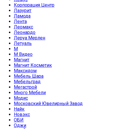
Корпорация Центр
Лазурит
Ламода
Лента
Леомакс
Леонардо
Леруа Мерлен
Летуаль
М
М Видео
Магнит
Магнит Косметик
Максидом
Мебель Шара
Мебельград
Мегастрой
Много Мебели
Модис
Московский Ювелирный Завод
Найк
Новэкс
ОБИ
Оджи