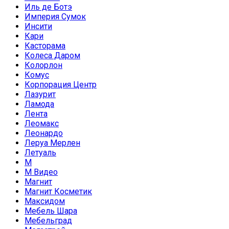
Иль де Ботэ
Империя Сумок
Инсити
Кари
Касторама
Колеса Даром
Колорлон
Комус
Корпорация Центр
Лазурит
Ламода
Лента
Леомакс
Леонардо
Леруа Мерлен
Летуаль
М
М Видео
Магнит
Магнит Косметик
Максидом
Мебель Шара
Мебельград