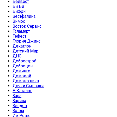
Белвест
Би Би
Бифри
Вестфалика
Вимос
Восток Сервис
Галамарт
Гефест
Глория Джинс
Декатлон
Детский Мир
ДНС
Добрострой
Доброцен
Доминго
Домовой
Домотехника
Дочки Сыночки
Е-Каталог
Зара
Зарина
Зенден
Золла
Ив Роше