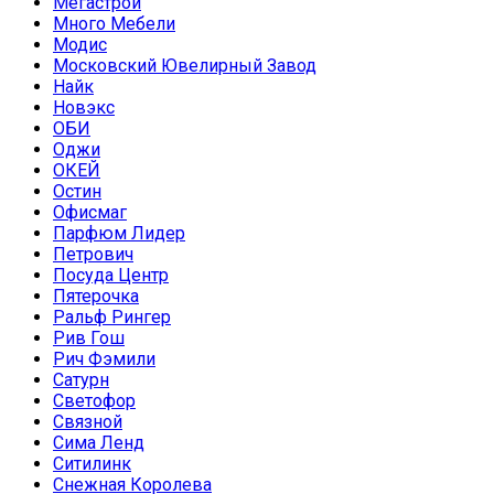
Мегастрой
Много Мебели
Модис
Московский Ювелирный Завод
Найк
Новэкс
ОБИ
Оджи
ОКЕЙ
Остин
Офисмаг
Парфюм Лидер
Петрович
Посуда Центр
Пятерочка
Ральф Рингер
Рив Гош
Рич Фэмили
Сатурн
Светофор
Связной
Сима Ленд
Ситилинк
Снежная Королева