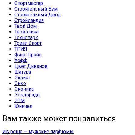
Спортмастер
Строительный Бум
Строительный Двор
Стройландия
Твой Дом
Терволина
Технопарк
Триал Спорт
ТРИЯ
Фикс Прайс
Хофф
Цвет Диванов
Шатура
Экзист
Экко
Эконика
Эльдорадо
ЭТМ
Юничел
Вам также может понравиться
Ив роше — мужские парфюмы