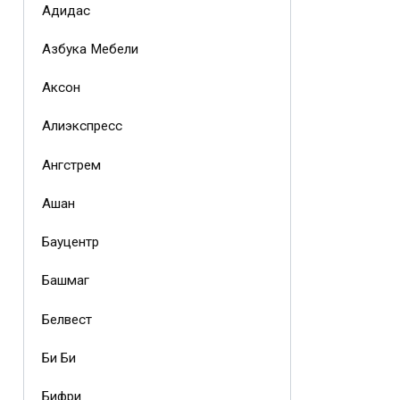
Адидас
Азбука Мебели
Аксон
Алиэкспресс
Ангстрем
Ашан
Бауцентр
Башмаг
Белвест
Би Би
Бифри