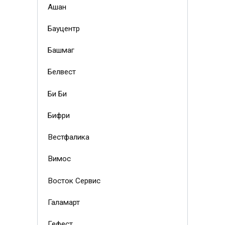
Ашан
Бауцентр
Башмаг
Белвест
Би Би
Бифри
Вестфалика
Вимос
Восток Сервис
Галамарт
Гефест