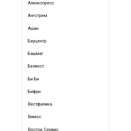
Алиэкспресс
Ангстрем
Ашан
Бауцентр
Башмаг
Белвест
Би Би
Бифри
Вестфалика
Вимос
Восток Сервис