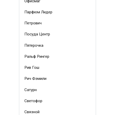
Офисмаг
Парфюм Лидер
Петрович
Посуда Центр
Пятерочка
Ральф Рингер
Рив Гош
Рич Фэмили
Сатурн
Светофор
Связной