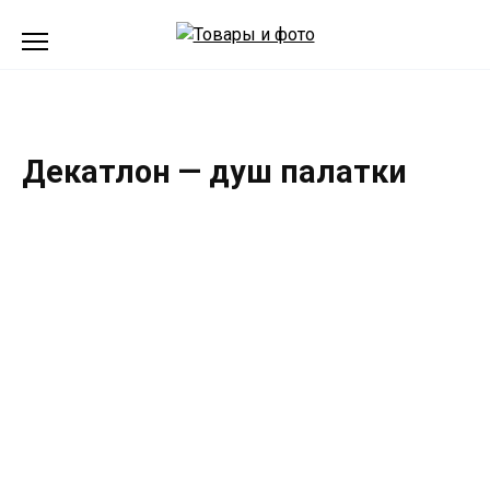
Перейти
к
содержанию
Декатлон — душ палатки