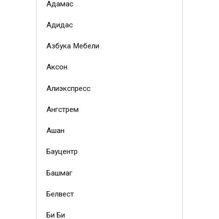
Адамас
Адидас
Азбука Мебели
Аксон
Алиэкспресс
Ангстрем
Ашан
Бауцентр
Башмаг
Белвест
Би Би