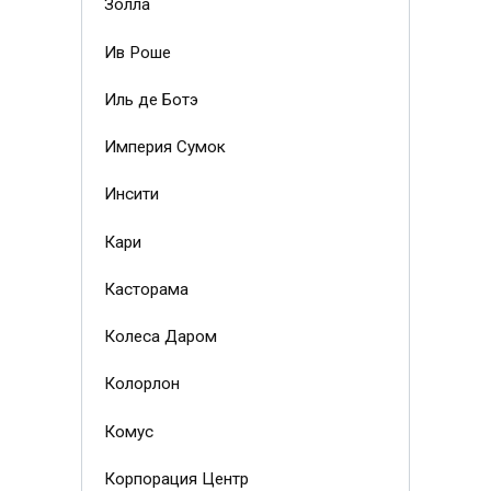
Золла
Ив Роше
Иль де Ботэ
Империя Сумок
Инсити
Кари
Касторама
Колеса Даром
Колорлон
Комус
Корпорация Центр