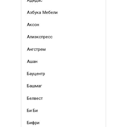
Адидас
Азбука Мебели
Аксон
Алиэкспресс
Ангстрем
Ашан
Бауцентр
Башмаг
Белвест
Би Би
Бифри