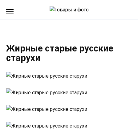
Перейти
к
содержанию
Жирные старые русские
старухи