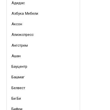
Адидас
Азбука Мебели
Аксон
Алиэкспресс
Ангстрем
Ашан
Бауцентр
Башмаг
Белвест
Би Би
Бифри