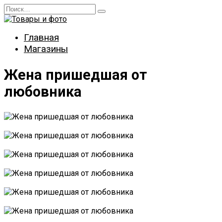
Перейти
Search
к
for:
содержанию
Главная
Магазины
Жена пришедшая от
любовника