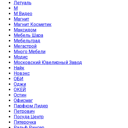
Летуаль
М
М Видео
Магнит
Магнит Косметик
Максидом
Мебель Шара
Мебельград
Мегастрой
Много Мебели
Модис
Московский Ювелирный Завод
Найк
Новэкс
ОБИ
Оджи
ОКЕЙ
Остин
Офисмаг
Парфюм Лидер
Петрович
Посуда Центр
Пятерочка
Ральф Рингер