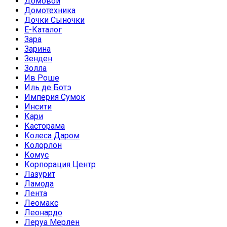
Домовой
Домотехника
Дочки Сыночки
Е-Каталог
Зара
Зарина
Зенден
Золла
Ив Роше
Иль де Ботэ
Империя Сумок
Инсити
Кари
Касторама
Колеса Даром
Колорлон
Комус
Корпорация Центр
Лазурит
Ламода
Лента
Леомакс
Леонардо
Леруа Мерлен