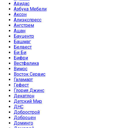
Адидас
Азбука Мебели
Аксон
Алиэкспресс
Ангстрем
Ашан
Бауцентр
Башмаг
Белвест
Би Би
Бифри
Вестфалика
Вимос
Восток Сервис
Галамарт
Гефест
Глория Джинс
Декатлон
Детский Мир
ДНС
Добрострой
Доброцен
Доминго