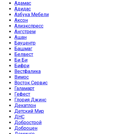
Адамас
Адидас
Азбука Мебели
Аксон
Алиэкспресс
Ангстрем
Ашан
Бауцентр
Башмаг
Белвест
Би Би
Бифри
Вестфалика
Вимос
Восток Сервис
Галамарт
Гефест
Глория Джинс
Декатлон
Детский Мир
ДНС
Добрострой
Доброцен
Доминго