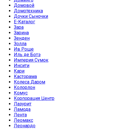
Домовой
Домотехника
Дочки Сыночки
Е-Каталог
Зара
Зарина
Зенден
Золла
Ив Роше
Иль де Ботэ
Империя Сумок
Инсити
Кари
Касторама
Колеса Даром
Колорлон
Комус
Корпорация Центр
Лазурит
Ламода
Лента
Леомакс
Леонардо