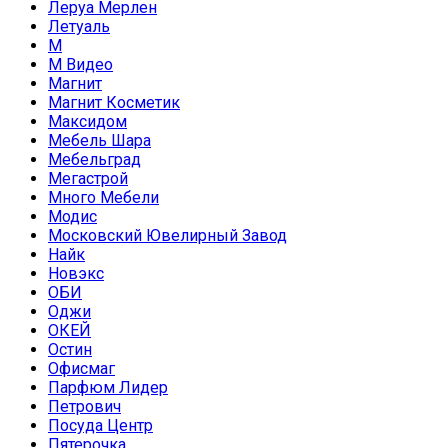
Леруа Мерлен
Летуаль
М
М Видео
Магнит
Магнит Косметик
Максидом
Мебель Шара
Мебельград
Мегастрой
Много Мебели
Модис
Московский Ювелирный Завод
Найк
Новэкс
ОБИ
Оджи
ОКЕЙ
Остин
Офисмаг
Парфюм Лидер
Петрович
Посуда Центр
Пятерочка