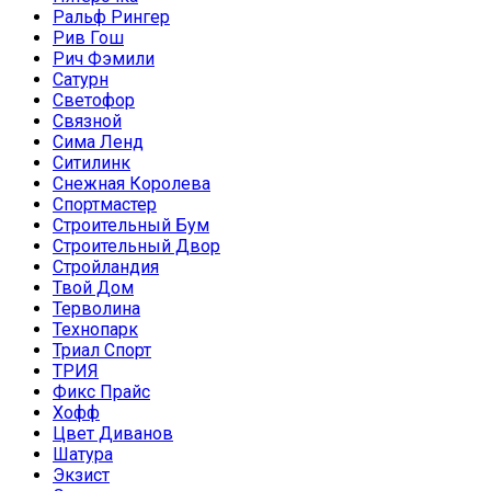
Ральф Рингер
Рив Гош
Рич Фэмили
Сатурн
Светофор
Связной
Сима Ленд
Ситилинк
Снежная Королева
Спортмастер
Строительный Бум
Строительный Двор
Стройландия
Твой Дом
Терволина
Технопарк
Триал Спорт
ТРИЯ
Фикс Прайс
Хофф
Цвет Диванов
Шатура
Экзист