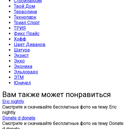
Стройландия
Твой Дом
Терволина
Технопарк
Триал Спорт
ТРИЯ
Фикс Прайс
Хофф
Цвет Диванов
Шатура
Экзист
Экко
Эконика
Эльдорадо
ЭТМ
Юничел
Вам также может понравиться
Eric nightly
Смотрите и скачивайте бесплатные фото на тему Eric
nightly.
Donate d donate
Смотрите и скачивайте бесплатные фото на тему Donate
d donate.