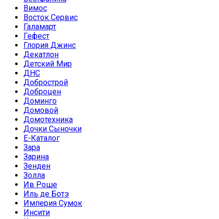
Вимос
Восток Сервис
Галамарт
Гефест
Глория Джинс
Декатлон
Детский Мир
ДНС
Добрострой
Доброцен
Доминго
Домовой
Домотехника
Дочки Сыночки
Е-Каталог
Зара
Зарина
Зенден
Золла
Ив Роше
Иль де Ботэ
Империя Сумок
Инсити