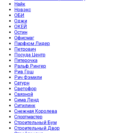
Найк
Новэкс
ОБИ
Оджи
ОКЕЙ
Остин
Офисмаг
Парфюм Лидер
Петрович
Посуда Центр
Пятерочка
Ральф Рингер
Рив Гош
Рич Фэмили
Сатурн
Светофор
Связной
Сима Ленд
Ситилинк
Снежная Королева
Спортмастер
Строительный Бум
Строительный Двор