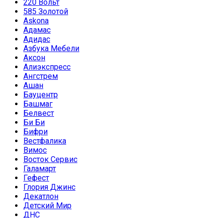
220 Вольт
585 Золотой
Askona
Адамас
Адидас
Азбука Мебели
Аксон
Алиэкспресс
Ангстрем
Ашан
Бауцентр
Башмаг
Белвест
Би Би
Бифри
Вестфалика
Вимос
Восток Сервис
Галамарт
Гефест
Глория Джинс
Декатлон
Детский Мир
ДНС