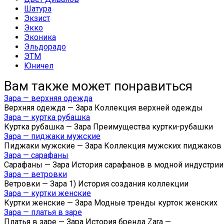
Шатура
Экзист
Экко
Эконика
Эльдорадо
ЭТМ
Юничел
Вам также может понравиться
Зара — верхняя одежда
Верхняя одежда — Зара Коллекция верхней одежды
Зара — куртка рубашка
Куртка рубашка — Зара Преимущества куртки-рубашки
Зара — пиджаки мужские
Пиджаки мужские — Зара Коллекция мужских пиджаков
Зара — сарафаны
Сарафаны — Зара История сарафанов в модной индустрии
Зара — ветровки
Ветровки — Зара 1) История создания коллекции
Зара — куртки женские
Куртки женские — Зара Модные тренды курток женских
Зара — платья в заре
Платья в заре — Зара История бренда Zara —