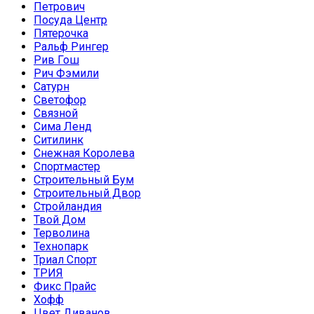
Петрович
Посуда Центр
Пятерочка
Ральф Рингер
Рив Гош
Рич Фэмили
Сатурн
Светофор
Связной
Сима Ленд
Ситилинк
Снежная Королева
Спортмастер
Строительный Бум
Строительный Двор
Стройландия
Твой Дом
Терволина
Технопарк
Триал Спорт
ТРИЯ
Фикс Прайс
Хофф
Цвет Диванов