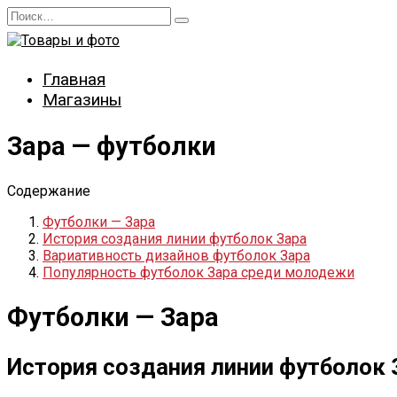
Перейти
Search
к
for:
содержанию
Главная
Магазины
Зара — футболки
Содержание
Футболки — Зара
История создания линии футболок Зара
Вариативность дизайнов футболок Зара
Популярность футболок Зара среди молодежи
Футболки — Зара
История создания линии футболок 