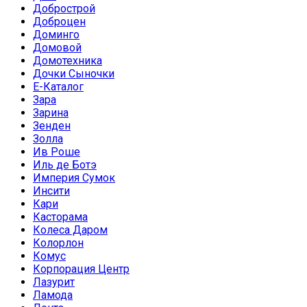
Добрострой
Доброцен
Доминго
Домовой
Домотехника
Дочки Сыночки
Е-Каталог
Зара
Зарина
Зенден
Золла
Ив Роше
Иль де Ботэ
Империя Сумок
Инсити
Кари
Касторама
Колеса Даром
Колорлон
Комус
Корпорация Центр
Лазурит
Ламода