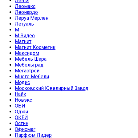
Лента
Леомакс
Леонардо
Леруа Мерлен
Летуаль
М
М Видео
Магнит
Магнит Косметик
Максидом
Мебель Шара
Мебельград
Мегастрой
Много Мебели
Модис
Московский Ювелирный Завод
Найк
Новэкс
ОБИ
Оджи
ОКЕЙ
Остин
Офисмаг
Парфюм Лидер