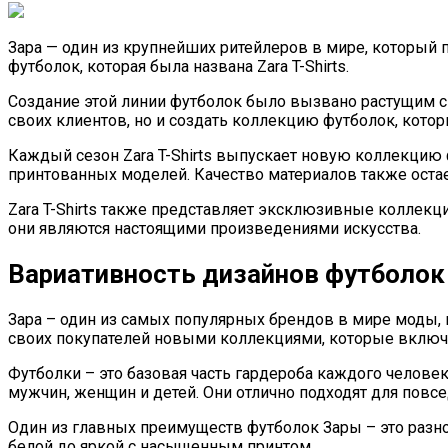
Зара — один из крупнейших ритейлеров в мире, который 
футболок, которая была названа Zara T-Shirts.
Создание этой линии футболок было вызвано растущим с
своих клиентов, но и создать коллекцию футболок, кото
Каждый сезон Zara T-Shirts выпускает новую коллекцию
принтованных моделей. Качество материалов также остает
Zara T-Shirts также представляет эксклюзивные коллекц
они являются настоящими произведениями искусства.
Вариативность дизайнов футболок
Зара – один из самых популярных брендов в мире моды,
своих покупателей новыми коллекциями, которые включ
Футболки – это базовая часть гардероба каждого челов
мужчин, женщин и детей. Они отлично подходят для повс
Один из главных преимуществ футболок Зары – это разно
белой до яркой с насыщенным принтом.