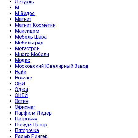
Летуаль
М
М Видео
Магнит
Магнит Косметик
Максидом
Мебель Шара
Мебельград
Мегастрой
Много Мебели
Модис
Московский Ювелирный Завод
Найк
Новэкс
ОБИ
Оджи
ОКЕЙ
Остин
Офисмаг
Парфюм Лидер
Петрович
Посуда Центр
Пятерочка
Ральф Рингер