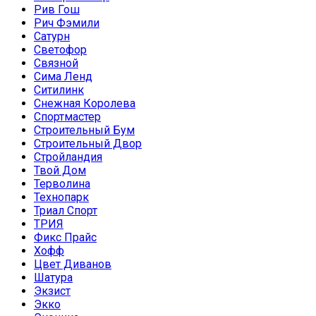
Рив Гош
Рич Фэмили
Сатурн
Светофор
Связной
Сима Ленд
Ситилинк
Снежная Королева
Спортмастер
Строительный Бум
Строительный Двор
Стройландия
Твой Дом
Терволина
Технопарк
Триал Спорт
ТРИЯ
Фикс Прайс
Хофф
Цвет Диванов
Шатура
Экзист
Экко