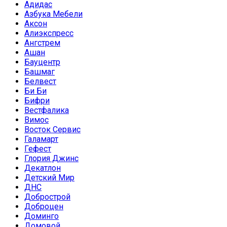
Адидас
Азбука Мебели
Аксон
Алиэкспресс
Ангстрем
Ашан
Бауцентр
Башмаг
Белвест
Би Би
Бифри
Вестфалика
Вимос
Восток Сервис
Галамарт
Гефест
Глория Джинс
Декатлон
Детский Мир
ДНС
Добрострой
Доброцен
Доминго
Домовой