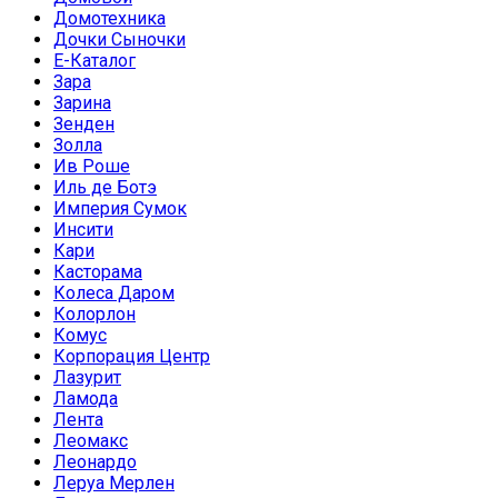
Домотехника
Дочки Сыночки
Е-Каталог
Зара
Зарина
Зенден
Золла
Ив Роше
Иль де Ботэ
Империя Сумок
Инсити
Кари
Касторама
Колеса Даром
Колорлон
Комус
Корпорация Центр
Лазурит
Ламода
Лента
Леомакс
Леонардо
Леруа Мерлен