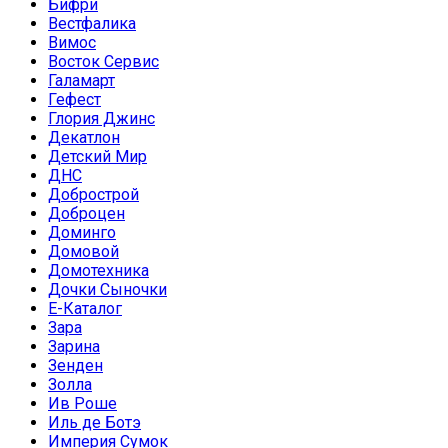
Бифри
Вестфалика
Вимос
Восток Сервис
Галамарт
Гефест
Глория Джинс
Декатлон
Детский Мир
ДНС
Добрострой
Доброцен
Доминго
Домовой
Домотехника
Дочки Сыночки
Е-Каталог
Зара
Зарина
Зенден
Золла
Ив Роше
Иль де Ботэ
Империя Сумок