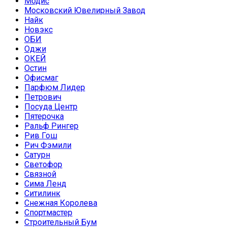
Модис
Московский Ювелирный Завод
Найк
Новэкс
ОБИ
Оджи
ОКЕЙ
Остин
Офисмаг
Парфюм Лидер
Петрович
Посуда Центр
Пятерочка
Ральф Рингер
Рив Гош
Рич Фэмили
Сатурн
Светофор
Связной
Сима Ленд
Ситилинк
Снежная Королева
Спортмастер
Строительный Бум