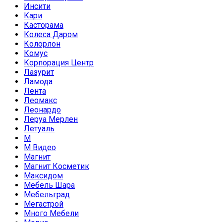
Инсити
Кари
Касторама
Колеса Даром
Колорлон
Комус
Корпорация Центр
Лазурит
Ламода
Лента
Леомакс
Леонардо
Леруа Мерлен
Летуаль
М
М Видео
Магнит
Магнит Косметик
Максидом
Мебель Шара
Мебельград
Мегастрой
Много Мебели