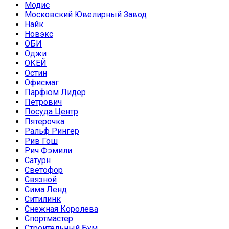
Модис
Московский Ювелирный Завод
Найк
Новэкс
ОБИ
Оджи
ОКЕЙ
Остин
Офисмаг
Парфюм Лидер
Петрович
Посуда Центр
Пятерочка
Ральф Рингер
Рив Гош
Рич Фэмили
Сатурн
Светофор
Связной
Сима Ленд
Ситилинк
Снежная Королева
Спортмастер
Строительный Бум