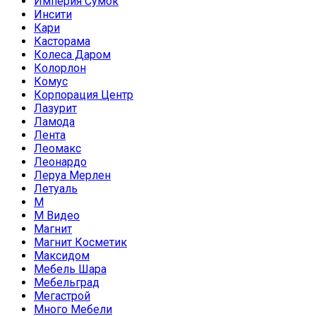
Империя Сумок
Инсити
Кари
Касторама
Колеса Даром
Колорлон
Комус
Корпорация Центр
Лазурит
Ламода
Лента
Леомакс
Леонардо
Леруа Мерлен
Летуаль
М
М Видео
Магнит
Магнит Косметик
Максидом
Мебель Шара
Мебельград
Мегастрой
Много Мебели