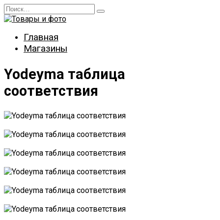
Перейти
Search
к
for:
содержанию
Главная
Магазины
Yodeyma таблица
соответствия