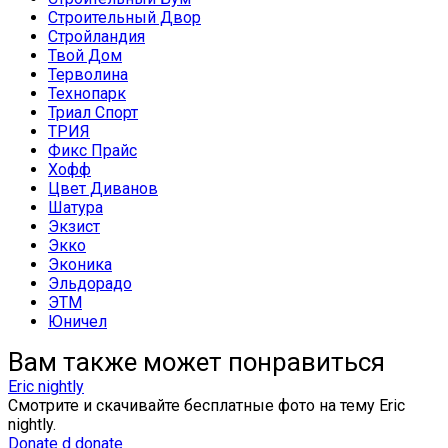
Строительный Двор
Стройландия
Твой Дом
Терволина
Технопарк
Триал Спорт
ТРИЯ
Фикс Прайс
Хофф
Цвет Диванов
Шатура
Экзист
Экко
Эконика
Эльдорадо
ЭТМ
Юничел
Вам также может понравиться
Eric nightly
Смотрите и скачивайте бесплатные фото на тему Eric
nightly.
Donate d donate