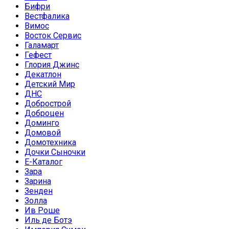
Бифри
Вестфалика
Вимос
Восток Сервис
Галамарт
Гефест
Глория Джинс
Декатлон
Детский Мир
ДНС
Добрострой
Доброцен
Доминго
Домовой
Домотехника
Дочки Сыночки
Е-Каталог
Зара
Зарина
Зенден
Золла
Ив Роше
Иль де Ботэ