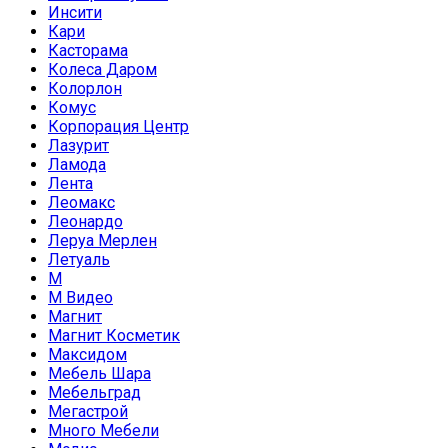
Инсити
Кари
Касторама
Колеса Даром
Колорлон
Комус
Корпорация Центр
Лазурит
Ламода
Лента
Леомакс
Леонардо
Леруа Мерлен
Летуаль
М
М Видео
Магнит
Магнит Косметик
Максидом
Мебель Шара
Мебельград
Мегастрой
Много Мебели