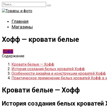
Перейти
Search
к
for:
содержанию
Главная
Магазины
Хофф — кровати белые
Хофф
Содержание
Кровати белые — Хофф
История создания белых кроватей Хофф
Особенности дизайна и конструкции кроватей Хофф
Практическое применение белых кроватей Хофф в и
Кровати белые — Хофф
История создания белых кроватей