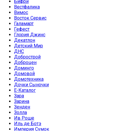
Бифри
Вестфалика
Вимос
Восток Сервис
Галамарт
Гефест
Глория Джинс
Декатлон
Детский Мир
ДНС
Добрострой
Доброцен
Доминго
Домовой
Домотехника
Дочки Сыночки
Е-Каталог
Зара
Зарина
Зенден
Золла
Ив Роше
Иль де Ботэ
Империя Сумок