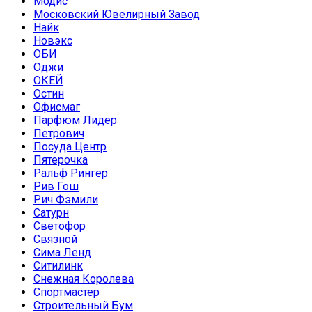
Модис
Московский Ювелирный Завод
Найк
Новэкс
ОБИ
Оджи
ОКЕЙ
Остин
Офисмаг
Парфюм Лидер
Петрович
Посуда Центр
Пятерочка
Ральф Рингер
Рив Гош
Рич Фэмили
Сатурн
Светофор
Связной
Сима Ленд
Ситилинк
Снежная Королева
Спортмастер
Строительный Бум