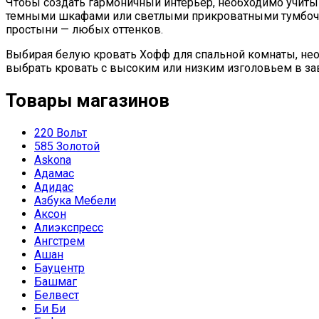
Чтобы создать гармоничный интерьер, необходимо учиты
темными шкафами или светлыми прикроватными тумбочка
простыни — любых оттенков.
Выбирая белую кровать Хофф для спальной комнаты, нео
выбрать кровать с высоким или низким изголовьем в зав
Товары магазинов
220 Вольт
585 Золотой
Askona
Адамас
Адидас
Азбука Мебели
Аксон
Алиэкспресс
Ангстрем
Ашан
Бауцентр
Башмаг
Белвест
Би Би