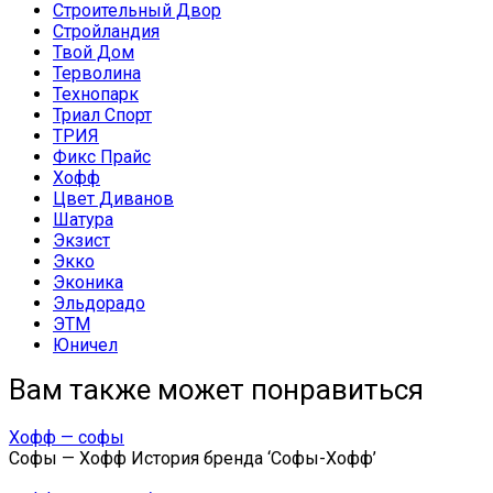
Строительный Двор
Стройландия
Твой Дом
Терволина
Технопарк
Триал Спорт
ТРИЯ
Фикс Прайс
Хофф
Цвет Диванов
Шатура
Экзист
Экко
Эконика
Эльдорадо
ЭТМ
Юничел
Вам также может понравиться
Хофф — софы
Софы — Хофф История бренда ‘Софы-Хофф’