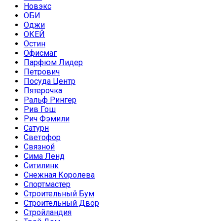
Новэкс
ОБИ
Оджи
ОКЕЙ
Остин
Офисмаг
Парфюм Лидер
Петрович
Посуда Центр
Пятерочка
Ральф Рингер
Рив Гош
Рич Фэмили
Сатурн
Светофор
Связной
Сима Ленд
Ситилинк
Снежная Королева
Спортмастер
Строительный Бум
Строительный Двор
Стройландия