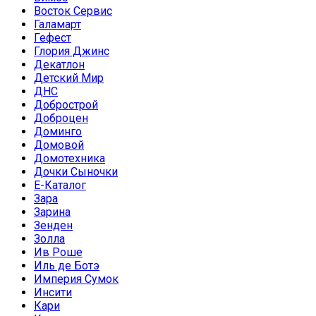
Восток Сервис
Галамарт
Гефест
Глория Джинс
Декатлон
Детский Мир
ДНС
Добрострой
Доброцен
Доминго
Домовой
Домотехника
Дочки Сыночки
Е-Каталог
Зара
Зарина
Зенден
Золла
Ив Роше
Иль де Ботэ
Империя Сумок
Инсити
Кари