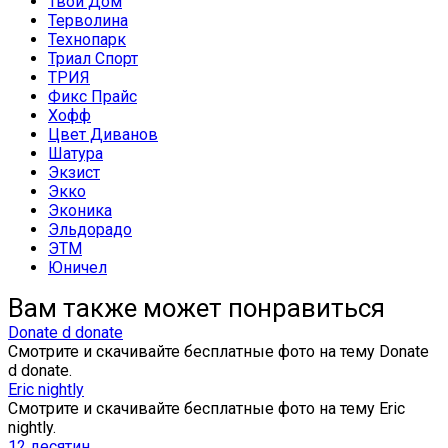
Твой Дом
Терволина
Технопарк
Триал Спорт
ТРИЯ
Фикс Прайс
Хофф
Цвет Диванов
Шатура
Экзист
Экко
Эконика
Эльдорадо
ЭТМ
Юничел
Вам также может понравиться
Donate d donate
Смотрите и скачивайте бесплатные фото на тему Donate
d donate.
Eric nightly
Смотрите и скачивайте бесплатные фото на тему Eric
nightly.
12 десятин