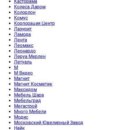
Касторама
Колеса Даром
Колорлон
Комус
Корпорация Центр
Лазурит
Ламода
Лента
Леомакс
Леонардо
Леруа Мерлен
Летуаль
М
М Видео
Магнит
Магнит Косметик
Максидом
Мебель Шара
Мебельград
Мегастрой
Много Мебели
Модис
Московский Ювелирный Завод
Найк