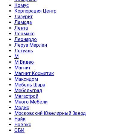
Комус
Корпорация Центр
Лазурит
Ламода
Лента
Леомакс
Леонардо
Леруа Мерлен
Летуаль
М
М Видео
Магнит
Магнит Косметик
Максидом
Мебель Шара
Мебельград
Мегастрой
Много Мебели
Модис
Московский Ювелирный Завод
Найк
Новэкс
ОБИ