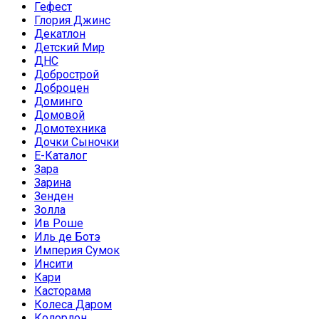
Гефест
Глория Джинс
Декатлон
Детский Мир
ДНС
Добрострой
Доброцен
Доминго
Домовой
Домотехника
Дочки Сыночки
Е-Каталог
Зара
Зарина
Зенден
Золла
Ив Роше
Иль де Ботэ
Империя Сумок
Инсити
Кари
Касторама
Колеса Даром
Колорлон