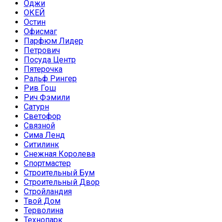
Оджи
ОКЕЙ
Остин
Офисмаг
Парфюм Лидер
Петрович
Посуда Центр
Пятерочка
Ральф Рингер
Рив Гош
Рич Фэмили
Сатурн
Светофор
Связной
Сима Ленд
Ситилинк
Снежная Королева
Спортмастер
Строительный Бум
Строительный Двор
Стройландия
Твой Дом
Терволина
Технопарк