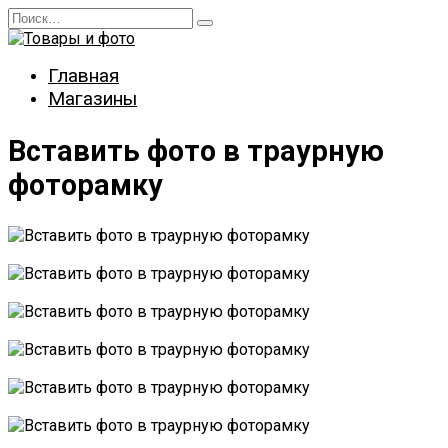
Перейти
Search
к
for:
содержанию
Главная
Магазины
Вставить фото в траурную
фоторамку