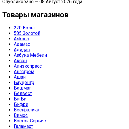
Опубликовано — 08 Август 2026 года
Товары магазинов
220 Вольт
585 Золотой
Askona
Адамас
Адидас
Азбука Мебели
Аксон
Алиэкспресс
Ангстрем
Ашан
Бауцентр
Башмаг
Белвест
Би Би
Бифри
Вестфалика
Вимос
Восток Сервис
Галамарт