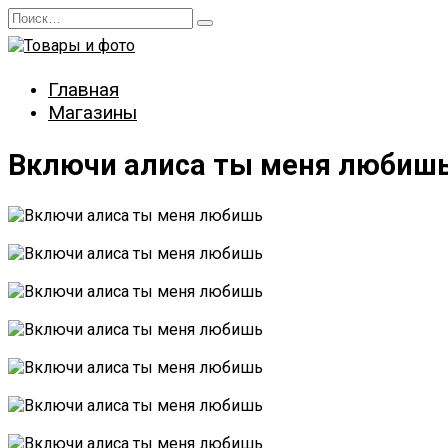
Перейти
Search
к
for:
содержанию
Главная
Магазины
Включи алиса ты меня любиш