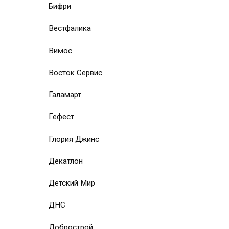
Бифри
Вестфалика
Вимос
Восток Сервис
Галамарт
Гефест
Глория Джинс
Декатлон
Детский Мир
ДНС
Добрострой