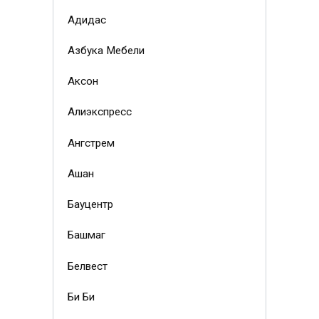
Адидас
Азбука Мебели
Аксон
Алиэкспресс
Ангстрем
Ашан
Бауцентр
Башмаг
Белвест
Би Би