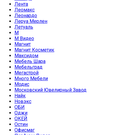
Лента
Леомакс
Леонардо
Леруа Мерлен
Летуаль
М
М Видео
Магнит
Магнит Косметик
Максидом
Мебель Шара
Мебельград
Мегастрой
Много Мебели
Модис
Московский Ювелирный Завод
Найк
Новэкс
ОБИ
Оджи
ОКЕЙ
Остин
Офисмаг