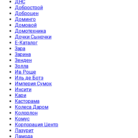
ДНС
Добрострой
Доброцен
Доминго
Домовой
Домотехника
Дочки Сыночки
Е-Каталог
Зара
Зарина
Зенден
Золла
Ив Роше
Иль де Ботэ
Империя Сумок
Инсити
Кари
Касторама
Колеса Даром
Колорлон
Комус
Корпорация Центр
Лазурит
Ламода