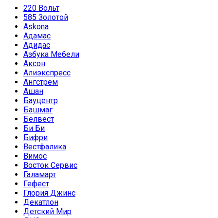
220 Вольт
585 Золотой
Askona
Адамас
Адидас
Азбука Мебели
Аксон
Алиэкспресс
Ангстрем
Ашан
Бауцентр
Башмаг
Белвест
Би Би
Бифри
Вестфалика
Вимос
Восток Сервис
Галамарт
Гефест
Глория Джинс
Декатлон
Детский Мир