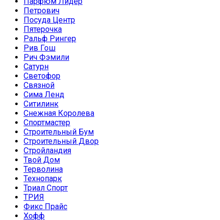
Парфюм Лидер
Петрович
Посуда Центр
Пятерочка
Ральф Рингер
Рив Гош
Рич Фэмили
Сатурн
Светофор
Связной
Сима Ленд
Ситилинк
Снежная Королева
Спортмастер
Строительный Бум
Строительный Двор
Стройландия
Твой Дом
Терволина
Технопарк
Триал Спорт
ТРИЯ
Фикс Прайс
Хофф