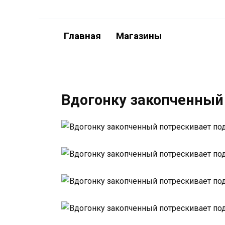
Перейти
к
содержанию
Главная
Магазины
Вдогонку закопченный