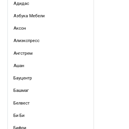
Адидас
Азбука Мебели
Аксон
Алиэкспресс
Ангстрем
Ашан
Бауцентр
Башмаг
Белвест
Би Би
Бифри