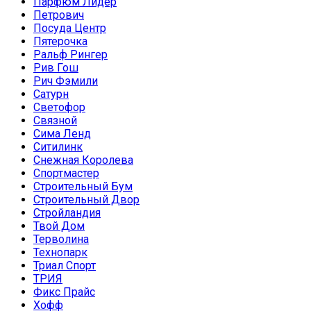
Парфюм Лидер
Петрович
Посуда Центр
Пятерочка
Ральф Рингер
Рив Гош
Рич Фэмили
Сатурн
Светофор
Связной
Сима Ленд
Ситилинк
Снежная Королева
Спортмастер
Строительный Бум
Строительный Двор
Стройландия
Твой Дом
Терволина
Технопарк
Триал Спорт
ТРИЯ
Фикс Прайс
Хофф