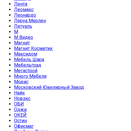
Лента
Леомакс
Леонардо
Леруа Мерлен
Летуаль
М
М Видео
Магнит
Магнит Косметик
Максидом
Мебель Шара
Мебельград
Мегастрой
Много Мебели
Модис
Московский Ювелирный Завод
Найк
Новэкс
ОБИ
Оджи
ОКЕЙ
Остин
Офисмаг