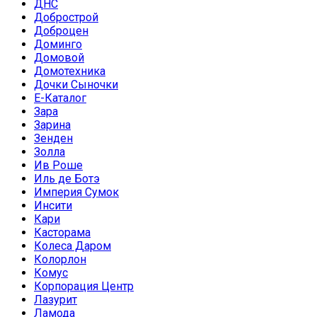
ДНС
Добрострой
Доброцен
Доминго
Домовой
Домотехника
Дочки Сыночки
Е-Каталог
Зара
Зарина
Зенден
Золла
Ив Роше
Иль де Ботэ
Империя Сумок
Инсити
Кари
Касторама
Колеса Даром
Колорлон
Комус
Корпорация Центр
Лазурит
Ламода