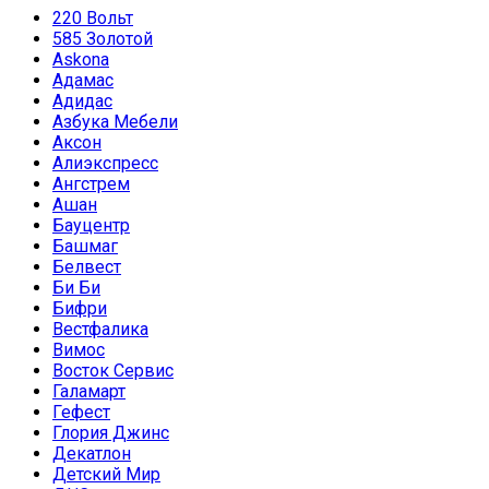
220 Вольт
585 Золотой
Askona
Адамас
Адидас
Азбука Мебели
Аксон
Алиэкспресс
Ангстрем
Ашан
Бауцентр
Башмаг
Белвест
Би Би
Бифри
Вестфалика
Вимос
Восток Сервис
Галамарт
Гефест
Глория Джинс
Декатлон
Детский Мир