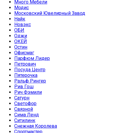
Много Мебели
Модис
Московский Ювелирный Завод
Найк
Новэкс
ОБИ
Оджи
ОКЕЙ
Остин
Офисмаг
Парфюм Лидер
Петрович
Посуда Центр
Пятерочка
Ральф Рингер
Рив Гош
Рич Фэмили
Сатурн
Светофор
Связной
Сима Ленд
Ситилинк
Снежная Королева
Спортмастер