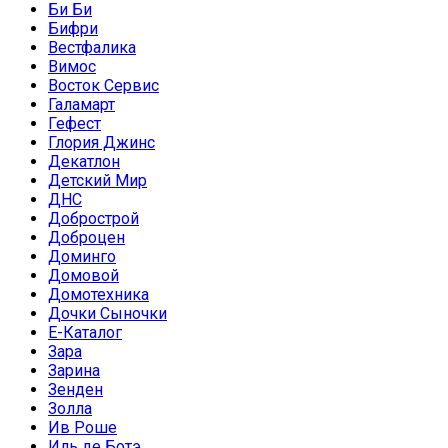
Би Би
Бифри
Вестфалика
Вимос
Восток Сервис
Галамарт
Гефест
Глория Джинс
Декатлон
Детский Мир
ДНС
Добрострой
Доброцен
Доминго
Домовой
Домотехника
Дочки Сыночки
Е-Каталог
Зара
Зарина
Зенден
Золла
Ив Роше
Иль де Ботэ