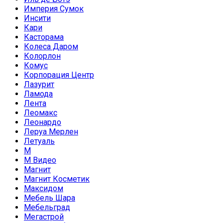
Империя Сумок
Инсити
Кари
Касторама
Колеса Даром
Колорлон
Комус
Корпорация Центр
Лазурит
Ламода
Лента
Леомакс
Леонардо
Леруа Мерлен
Летуаль
М
М Видео
Магнит
Магнит Косметик
Максидом
Мебель Шара
Мебельград
Мегастрой