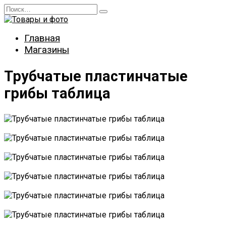
Перейти
Search
к
for:
содержанию
Главная
Магазины
Трубчатые пластинчатые
грибы таблица