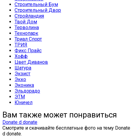
Строительный Бум
Строительный Двор
Стройландия
Твой Дом
Терволина
Технопарк
Триал Спорт
ТРИЯ
Фикс Прайс
Хофф
Цвет Диванов
Шатура
Экзист
Экко
Эконика
Эльдорадо
ЭТМ
Юничел
Вам также может понравиться
Donate d donate
Смотрите и скачивайте бесплатные фото на тему Donate
d donate.