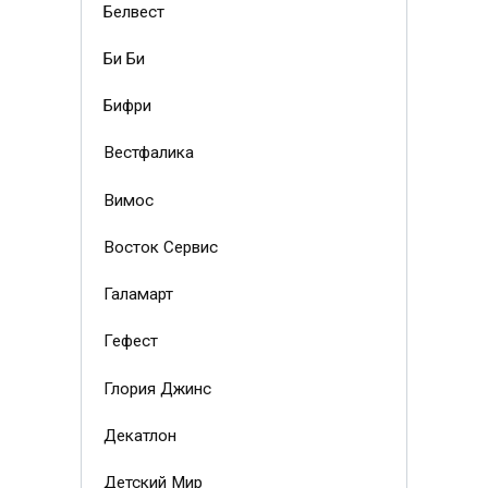
Белвест
Би Би
Бифри
Вестфалика
Вимос
Восток Сервис
Галамарт
Гефест
Глория Джинс
Декатлон
Детский Мир