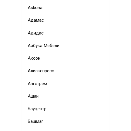
Askona
Адамас
Адидас
Азбука Мебели
Аксон
Алиэкспресс
Ангстрем
Ашан
Бауцентр
Башмаг