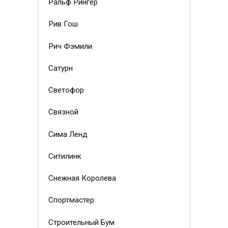
Ральф Рингер
Рив Гош
Рич Фэмили
Сатурн
Светофор
Связной
Сима Ленд
Ситилинк
Снежная Королева
Спортмастер
Строительный Бум