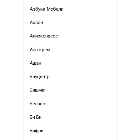
Азбука Мебели
Аксон
Алиэкспресс
Ангстрем
Ашан
Бауцентр
Башмаг
Белвест
Би Би
Бифри