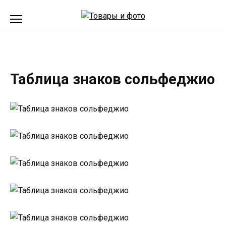
Перейти
к
содержанию
Таблица знаков сольфеджио