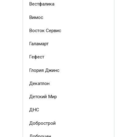
Вестфалика
Вимос
Восток Сервис
Галамарт
Гефест
Глория Джинс
Декатлон
Детский Мир
ДНС
Добрострой
Доброцен