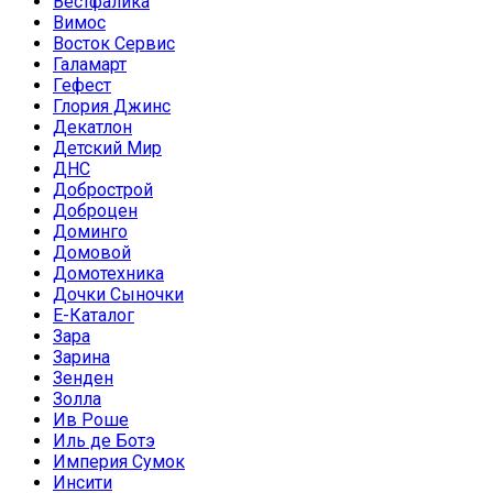
Вестфалика
Вимос
Восток Сервис
Галамарт
Гефест
Глория Джинс
Декатлон
Детский Мир
ДНС
Добрострой
Доброцен
Доминго
Домовой
Домотехника
Дочки Сыночки
Е-Каталог
Зара
Зарина
Зенден
Золла
Ив Роше
Иль де Ботэ
Империя Сумок
Инсити