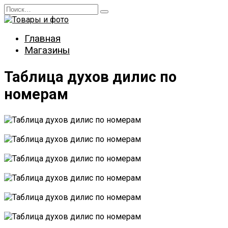
Перейти
Search
к
for:
содержанию
Главная
Магазины
Таблица духов дилис по
номерам