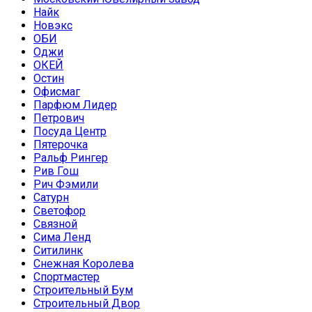
Найк
Новэкс
ОБИ
Оджи
ОКЕЙ
Остин
Офисмаг
Парфюм Лидер
Петрович
Посуда Центр
Пятерочка
Ральф Рингер
Рив Гош
Рич Фэмили
Сатурн
Светофор
Связной
Сима Ленд
Ситилинк
Снежная Королева
Спортмастер
Строительный Бум
Строительный Двор