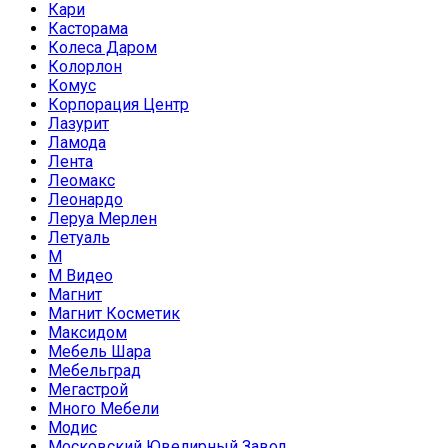
Кари
Касторама
Колеса Даром
Колорлон
Комус
Корпорация Центр
Лазурит
Ламода
Лента
Леомакс
Леонардо
Леруа Мерлен
Летуаль
М
М Видео
Магнит
Магнит Косметик
Максидом
Мебель Шара
Мебельград
Мегастрой
Много Мебели
Модис
Московский Ювелирный Завод